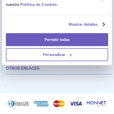
nuestra
Política de Cookies
.
Mostrar detalles
Dirección:
Av. Santa Cecilia Nro. 265 Ate - Lima, Perú
FARMAGO
Permitir todas
CATEGORÍAS
Personalizar
ASISTENCIA
OTROS ENLACES