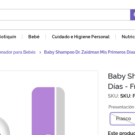
Botiquín
Bebé
Cuidado e Higiene Personal
Nutric
onador para Bebés
Baby Shampoo Dr. Zaidman Mis Primeros Día
Baby S
Días - 
SKU
:
Frasco
Este produ