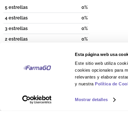
5 estrellas
0%
4 estrellas
0%
3 estrellas
0%
2 estrellas
0%
1 estrella
0%
Esta página web usa cook
Por favor, inicia sesión para escribir un comentario.
Este sitio web utiliza co
cookies opcionales para m
relevantes y elaborar est
y nuestra
Política de Coo
Más reciente
Todos
Mostrar detalles
No hay comentarios.