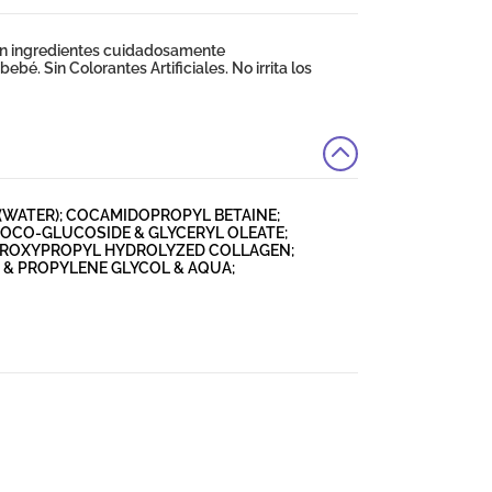
on ingredientes cuidadosamente
bé. Sin Colorantes Artificiales. No irrita los
UA (WATER); COCAMIDOPROPYL BETAINE;
COCO-GLUCOSIDE & GLYCERYL OLEATE;
DROXYPROPYL HYDROLYZED COLLAGEN;
 & PROPYLENE GLYCOL & AQUA;