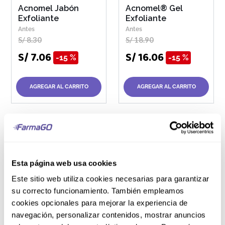
Acnomel Jabón
Acnomel® Gel
Exfoliante
Exfoliante
S/
8
.
30
S/
18
.
90
S/
7
.
06
S/
16
.
06
15 %
15 %
AGREGAR AL CARRITO
AGREGAR AL CARRITO
Tubo 30 g
Acnomel® Gel
Frasco 50 mL
Esta página web usa cookies
Desodorante
Este sitio web utiliza cookies necesarias para garantizar
Etiquet Mujer 0%
S/
31
.
80
su correcto funcionamiento. También empleamos
Aluminio Roll-On
S/
27
.
03
cookies opcionales para mejorar la experiencia de
15 %
S/
16
.
00
navegación, personalizar contenidos, mostrar anuncios
S/
13
.
60
15 %