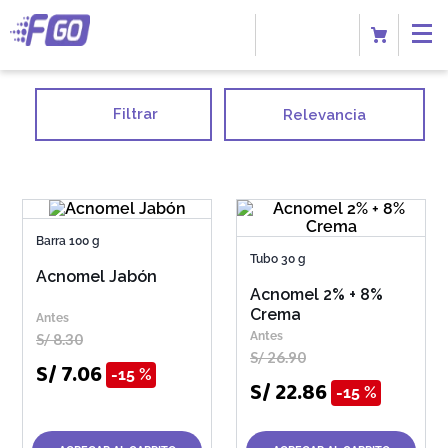
Filtrar
Relevancia
Barra 100 g
Tubo 30 g
Acnomel Jabón
Acnomel 2% + 8%
Crema
S/
8
.
30
S/
26
.
90
S/
7
.
06
15 %
S/
22
.
86
15 %