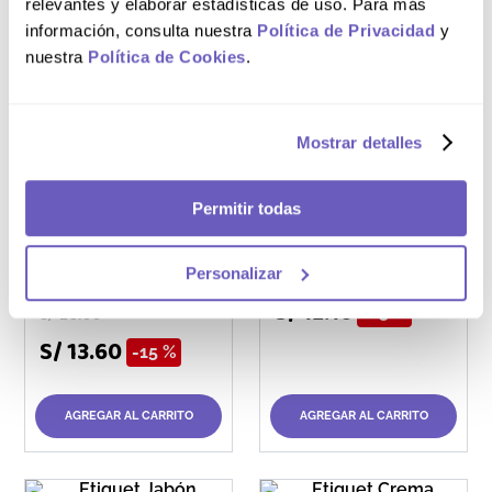
relevantes y elaborar estadísticas de uso. Para más
información, consulta nuestra
Política de Privacidad
y
nuestra
Política de Cookies
.
AGREGAR AL CARRITO
AGREGAR AL CARRITO
Mostrar detalles
Tubo 75 g
Etiquet Men
Frasco 50 mL
Permitir todas
Desodorante
Etiquet Men 0%
Personalizar
S/
14
.
30
Aluminio Roll-On
S/
12
.
16
15 %
S/
16
.
00
S/
13
.
60
15 %
AGREGAR AL CARRITO
AGREGAR AL CARRITO