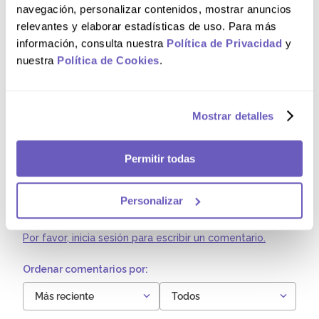
navegación, personalizar contenidos, mostrar anuncios
relevantes y elaborar estadísticas de uso. Para más
Comentarios
información, consulta nuestra
Política de Privacidad
y
nuestra
Política de Cookies
.
Cargando el resumen…
5 estrellas
0%
Mostrar detalles
4 estrellas
0%
3 estrellas
0%
Permitir todas
2 estrellas
0%
Personalizar
1 estrella
0%
Por favor, inicia sesión para escribir un comentario.
Más reciente
Todos