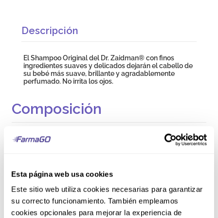
Descripción
El Shampoo Original del Dr. Zaidman® con finos
ingredientes suaves y delicados dejarán el cabello de
su bebé más suave, brillante y agradablemente
perfumado. No irrita los ojos.
Composición
Baby Shampoo Original del Dr. Zaidman® contiene:
AQUA (WATER); COCAMIDOPROPYL BETAINE;
SODIUM LAURETH SULFATE; LAURYL GLUCOSIDE;
GLYCERIN; COCO-GLUCOSIDE & GLYCERYL OLEATE;
ETHYLHEXYLGLYCERIN & PROPANEDIOL;
Esta página web usa cookies
LAURDIMONIUM HYDROXYPROPYL HYDROLYZED
COLLAGEN; PARFUM (FRAGRANCE); PEG-120
Este sitio web utiliza cookies necesarias para garantizar
METHYL GLUCOSE TRIOLEATE & PROPYLENE
su correcto funcionamiento. También empleamos
GLYCOL & AQUA; DIMETHICONE PEG-7
ISOSTEARATE; FD&C YELLOW N° 5 (CI 19140) & FD&C
cookies opcionales para mejorar la experiencia de
YELLOW N° 6 (CI 15585); CITRIC ACID.