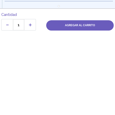
Cantidad
－
＋
AGREGAR AL CARRITO
Dirección:
Av. Santa Cecilia Nro. 265 Ate - Lima, Perú
FARMAGO
CATEGORÍAS