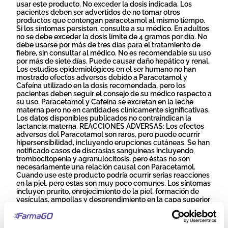
usar este producto. No exceder la dosis indicada. Los
pacientes deben ser advertidos de no tomar otros
productos que contengan paracetamol al mismo tiempo.
Si los síntomas persisten, consulte a su médico. En adultos
no se debe exceder la dosis límite de 4 gramos por día. No
debe usarse por más de tres días para el tratamiento de
fiebre, sin consultar al médico. No es recomendable su uso
por más de siete días. Puede causar daño hepático y renal.
Los estudios epidemiológicos en el ser humano no han
mostrado efectos adversos debido a Paracetamol y
Cafeína utilizado en la dosis recomendada, pero los
pacientes deben seguir el consejo de su médico respecto a
su uso. Paracetamol y Cafeína se excretan en la leche
materna pero no en cantidades clínicamente significativas.
Los datos disponibles publicados no contraindican la
lactancia materna. REACCIONES ADVERSAS: Los efectos
adversos del Paracetamol son raros, pero puede ocurrir
hipersensibilidad, incluyendo erupciones cutáneas. Se han
notificado casos de discrasias sanguíneas incluyendo
trombocitopenia y agranulocitosis, pero éstas no son
necesariamente una relación causal con Paracetamol.
Cuando use este producto podría ocurrir serias reacciones
en la piel, pero estas son muy poco comunes. Los síntomas
incluyen prurito, enrojecimiento de la piel, formación de
vesículas, ampollas y desprendimiento en la capa superior
de la piel.