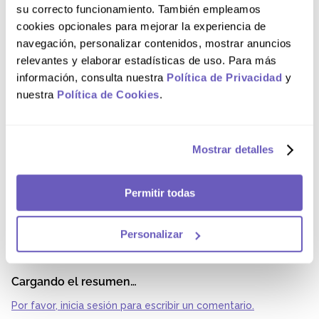
y ACARIL® S NF: Informe a su médico o farmacéutico si
su correcto funcionamiento. También empleamos
está tomando, ha tomado recientemente o podría tomar
cualquier otro medicamento. Embarazo, lactancia y
cookies opcionales para mejorar la experiencia de
fertilidad: Consulte a su médico o farmacéutico antes de
navegación, personalizar contenidos, mostrar anuncios
usar cualquier medicamento. Advertencias sobre
excipientes: Contiene metilparabeno que puede causar
relevantes y elaborar estadísticas de uso. Para más
reacciones alérgicas (posiblemente retrasadas). Para
información, consulta nuestra
Política de Privacidad
y
mayor información, leer el inserto.
nuestra
Política de Cookies
.
Composición
Mostrar detalles
Cada 100 mL de ACARIL® S NF 25% Loción contiene:
Benzoato de Bencilo 25 g; Excipientes c.s.p. 100 mL. Lista
de excipientes: Polisorbato 60; Ácido Oleico; Trolamina;
Permitir todas
Carbomero 940; Metilparabeno; Propilparabeno; Agua
Purificada.
Personalizar
Comentarios
Cargando el resumen…
Por favor, inicia sesión para escribir un comentario.