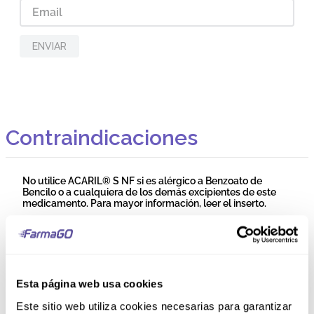
ENVIAR
Contraindicaciones
No utilice ACARIL® S NF si es alérgico a Benzoato de
Bencilo o a cualquiera de los demás excipientes de este
medicamento. Para mayor información, leer el inserto.
Precauciones y Advertencias
La piel puede enrojecerse e irritarse en el lugar de
Esta página web usa cookies
aplicación. Deben tratarse los contactos directos. Si no se
produce mejoría consultar al médico. Otros medicamentos
Este sitio web utiliza cookies necesarias para garantizar