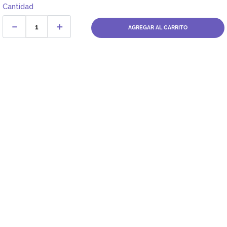
Cantidad
－
＋
AGREGAR AL CARRITO
Dirección:
Av. Santa Cecilia Nro. 265 Ate - Lima, Perú
FARMAGO
CATEGORÍAS
ASISTENCIA