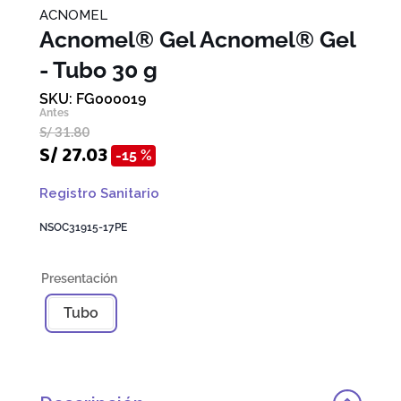
ACNOMEL
Acnomel® Gel
Acnomel® Gel
- Tubo 30 g
FG000019
S/
31
.
80
S/
27
.
03
15 %
Registro Sanitario
NSOC31915-17PE
Tubo