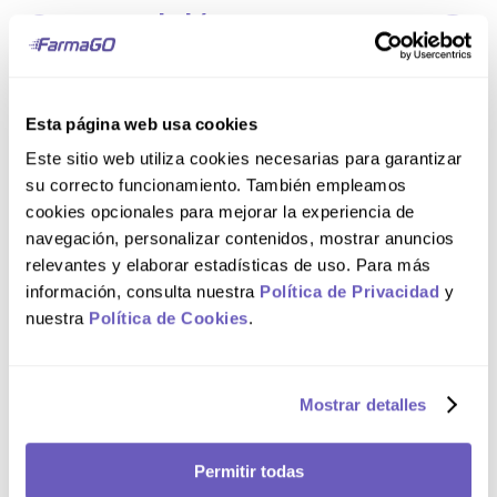
Composición
ACNOMEL® Gel contiene: Aqua; Propylene Glycol;
Alcohol; PPG-26-Buteth-26/PEG-40 Hydrogenated
Esta página web usa cookies
Castor Oil/Aqua; Glycerin; Aqua/Butylene
Glycol/PEG-60 Almond Glycerides/Caprylyl
Este sitio web utiliza cookies necesarias para garantizar
Glycol/Glycerin/Carbomer/Nordihydroguaiaretic
Acid/Oleanolic Acid; Salicylic Acid; Tilia Cordata
su correcto funcionamiento. También empleamos
Flower Extract; Chamomilla Recutita Flower Extract;
cookies opcionales para mejorar la experiencia de
Ethylhexylglycerin/Propanediol; Carbomer; Sodium
Hydroxide; Xanthan Gum; Menthol; Glycolic Acid;
navegación, personalizar contenidos, mostrar anuncios
EDTA; Parfum.
relevantes y elaborar estadísticas de uso. Para más
información, consulta nuestra
Política de Privacidad
y
Comentarios
nuestra
Política de Cookies
.
Cargando el resumen…
Mostrar detalles
Por favor, inicia sesión para escribir un comentario.
Permitir todas
Más reciente
Todos