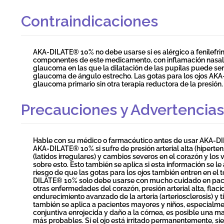
Contraindicaciones
AKA-DILATE® 10% no debe usarse si es alérgico a fenilefri
componentes de este medicamento, con inflamación nasal se
glaucoma en las que la dilatación de las pupilas puede se
glaucoma de ángulo estrecho. Las gotas para los ojos AK
glaucoma primario sin otra terapia reductora de la presión. 
Precauciones y Advertencias
Hable con su médico o farmacéutico antes de usar AKA-D
AKA-DILATE® 10% si sufre de presión arterial alta (hipertens
(latidos irregulares) y cambios severos en el corazón y lo
sobre esto. Esto también se aplica si esta información se le
riesgo de que las gotas para los ojos también entren en el t
DILATE® 10% solo debe usarse con mucho cuidado en pacie
otras enfermedades del corazón, presión arterial alta, flac
endurecimiento avanzado de la arteria (arteriosclerosis) y ti
también se aplica a pacientes mayores y niños, especialme
conjuntiva enrojecida y daño a la córnea, es posible una m
más probables. Si el ojo está irritado permanentemente, s