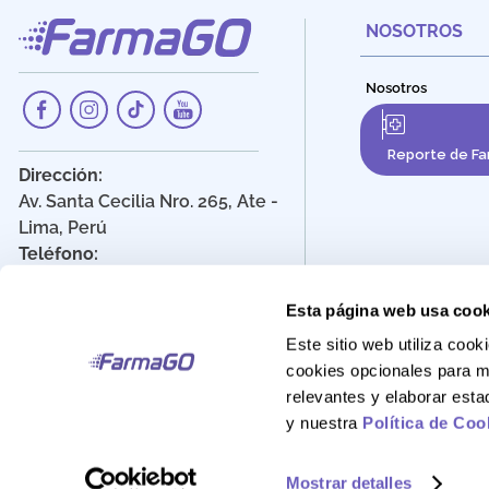
NOSOTROS
Nosotros
Reporte de Fa
Dirección:
Av. Santa Cecilia Nro. 265, Ate -
Lima, Perú
Teléfono:
908 895 020
Correo:
Esta página web usa cook
Atencionalcliente@farmago.pe
Este sitio web utiliza co
cookies opcionales para m
relevantes y elaborar est
y nuestra
Política de Coo
FarmaGo 2025 - Derechos reservados
Mostrar detalles