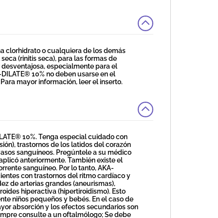
na clorhidrato o cualquiera de los demás
ca (rinitis seca), para las formas de
r desventajosa, especialmente para el
A-DILATE® 10% no deben usarse en el
Para mayor información, leer el inserto.
ILATE® 10%. Tenga especial cuidado con
ión), trastornos de los latidos del corazón
s vasos sanguíneos. Pregúntele a su médico
 aplicó anteriormente. También existe el
orrente sanguíneo. Por lo tanto, AKA-
ntes con trastornos del ritmo cardíaco y
idez de arterias grandes (aneurismas),
roides hiperactiva (hipertiroidismo). Esto
nte niños pequeños y bebés. En el caso de
ayor absorción y los efectos secundarios son
iempre consulte a un oftalmólogo; Se debe