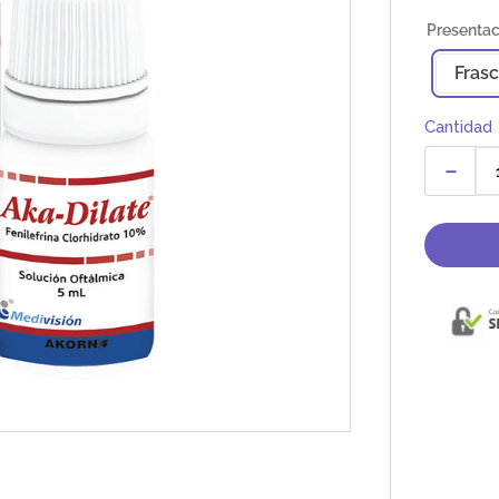
Fras
Cantidad
－