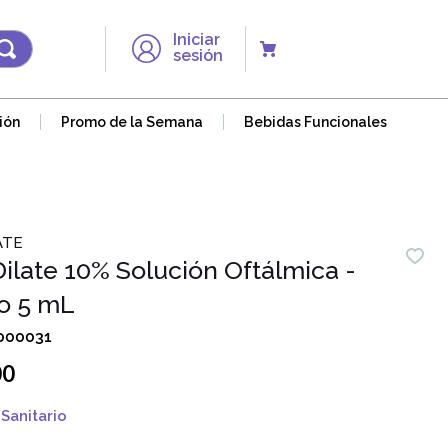
Iniciar
sesión
ión
Promo de la Semana
Bebidas Funcionales
ATE
ilate 10% Solución Oftálmica -
o 5 mL
000031
00
Sanitario