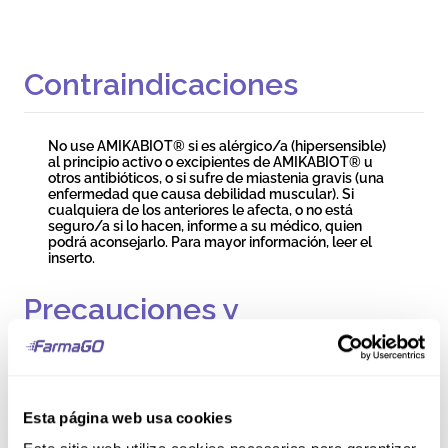
Contraindicaciones
No use AMIKABIOT® si es alérgico/a (hipersensible)
al principio activo o excipientes de AMIKABIOT® u
otros antibióticos, o si sufre de miastenia gravis (una
enfermedad que causa debilidad muscular). Si
cualquiera de los anteriores le afecta, o no está
seguro/a si lo hacen, informe a su médico, quien
podrá aconsejarlo. Para mayor información, leer el
inserto.
Precauciones y
Advertencias
Debe informar a su médico si tiene problemas renales,
Esta página web usa cookies
problemas de audición u otros problemas con los
oídos, o si tiene algún trastorno muscular como la