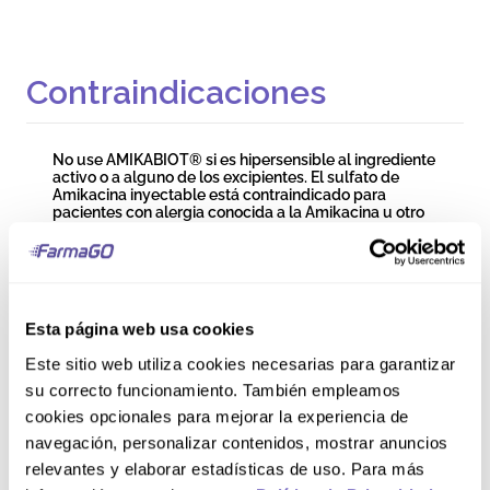
Contraindicaciones
No use AMIKABIOT® si es hipersensible al ingrediente
activo o a alguno de los excipientes. El sulfato de
Amikacina inyectable está contraindicado para
pacientes con alergia conocida a la Amikacina u otro
componente de la formulación. Un historial de
hipersensibilidad o reacciones tóxicas graves a los
aminoglucósidos puede constituir una
contraindicación para el uso de cualquier
aminoglucósido debido a la sensibilidad cruzada
conocida de los pacientes a los medicamentos de
Esta página web usa cookies
esta categoría. Para mayor información, leer el inserto.
Este sitio web utiliza cookies necesarias para garantizar
Precauciones y
su correcto funcionamiento. También empleamos
cookies opcionales para mejorar la experiencia de
Advertencias
navegación, personalizar contenidos, mostrar anuncios
relevantes y elaborar estadísticas de uso. Para más