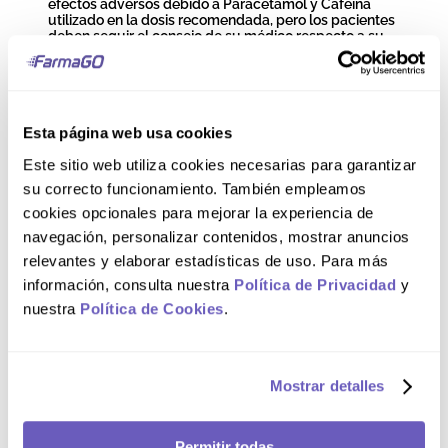
efectos adversos debido a Paracetamol y Cafeína
utilizado en la dosis recomendada, pero los pacientes
deben seguir el consejo de su médico respecto a su
uso. Paracetamol y Cafeína se excretan en la leche
materna pero no en cantidades clínicamente
significativas. Los datos disponibles publicados no
contraindican la lactancia materna. REACCIONES
ADVERSAS: Los efectos adversos del Paracetamol
Esta página web usa cookies
son raros, pero puede ocurrir hipersensibilidad,
incluyendo erupciones cutáneas. Se han notificado
Este sitio web utiliza cookies necesarias para garantizar
casos de discrasias sanguíneas incluyendo
trombocitopenia y agranulocitosis, pero éstas no son
su correcto funcionamiento. También empleamos
necesariamente una relación causal con Paracetamol.
cookies opcionales para mejorar la experiencia de
Cuando use este producto podría ocurrir serias
reacciones en la piel, pero estas son muy poco
navegación, personalizar contenidos, mostrar anuncios
comunes. Los síntomas incluyen prurito,
relevantes y elaborar estadísticas de uso. Para más
enrojecimiento de la piel, formación de vesículas,
ampollas y desprendimiento en la capa superior de la
información, consulta nuestra
Política de Privacidad
y
piel.
nuestra
Política de Cookies
.
Modo de uso
Mostrar detalles
Vía oral. Disolver el contenido del sobre en un vaso
con agua. Adultos: Un sobre hasta cuatro veces al día.
No exceder 4 sobres en 24 horas. No es recomendado
Permitir todas