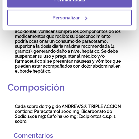
para menores de 18 años. Los pacientes geriátricos
pueden tomar la dosis normal para adultos.
SOBREDOSIS: Busque ayuda profesional de un
médico o acudir a un hospital cuanto antes. La rápida
Personalizar
atención médica es vital aún cuando no se detecten
señales ni síntomas. Advertencia de sobredosis
accidental: Verificar siempre los componentes de los
medicamentos que recibe; su desconocimiento
podría ocasionar un consumo de paracetamol
superior a la dosis diaria máxima recomendada (4
gramos), generando daño a nivel hepático. Se debe
suspender su uso y preguntar al médico y/o
farmacéutico si se presentan náuseas y vómitos que
pueden estar acompañados con dolor abdominal en
el borde hepático.
Composición
Cada sobre de 7.9 g de ANDREWS® TRIPLE ACCIÓN
contiene: Paracetamol 1000 mg; Bicarbonato de
Sodio 1408 mg; Cafeína 60 mg; Excipientes c.s.p. 1
sobre.
Comentarios