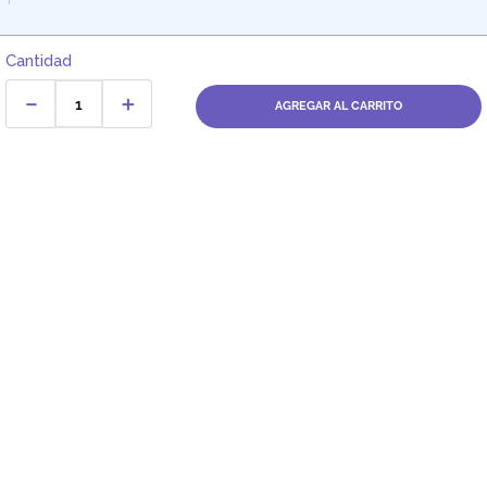
Cantidad
－
＋
AGREGAR AL CARRITO
Dirección:
Av. Santa Cecilia Nro. 265 Ate - Lima, Perú
FARMAGO
CATEGORÍAS