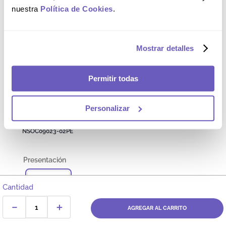
DR. ZAIDMAN
nuestra
Política de Cookies
.
Baby Aceite Dr. Zaidman®
Baby Aceite Dr Zaidman® -
Mostrar detalles
Frasco 200mL
FG000791
Permitir todas
S/
19
.
69
Personalizar
Registro Sanitario
NSOC09023-02PE
Frasco
Cantidad
－
＋
AGREGAR AL CARRITO