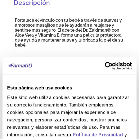
Descripción
Fortalece el vínculo con tu bebé a través de suaves y
amorosos masajitos que le ayudarán a relajarse y
sentirse más seguro. El aceite del Dr. Zaidman® con
Aloe Vera y Vitamina E, forma una película protectora
que ayuda a mantener suave y lubricada la piel de su
bebé.
Composición
Baby Aceite Dr. Zaidman® contiene: Paraffinum
Liquidum; Isopropyl Myristate; Aloe Barbadensis
Esta página web usa cookies
Extract; Tocopheryl Acetate; Parfum (Fragrance); BHT.
Este sitio web utiliza cookies necesarias para garantizar
su correcto funcionamiento. También empleamos
Comentarios
cookies opcionales para mejorar la experiencia de
navegación, personalizar contenidos, mostrar anuncios
relevantes y elaborar estadísticas de uso. Para más
información, consulta nuestra
Política de Privacidad
y