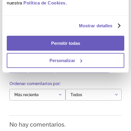
0 Calificación promedio
(0 comentarios)
nuestra
Política de Cookies
.
5 estrellas
0%
4 estrellas
0%
Mostrar detalles
3 estrellas
0%
Permitir todas
2 estrellas
0%
1 estrella
0%
Personalizar
Por favor, inicia sesión para escribir un comentario.
Más reciente
Todos
No hay comentarios.