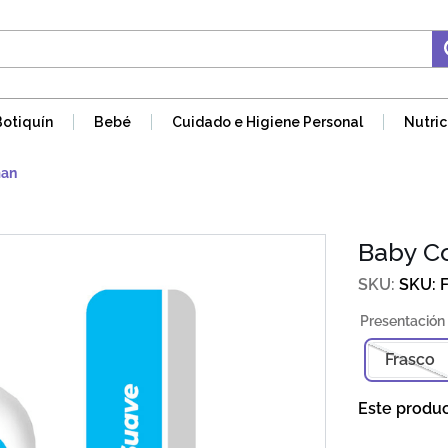
Botiquín
Bebé
Cuidado e Higiene Personal
Nutric
man
Baby Co
SKU
:
Frasco
Este produ