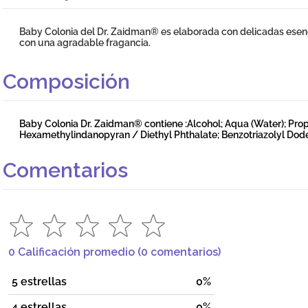
Baby Colonia del Dr. Zaidman® es elaborada con delicadas esen
con una agradable fragancia.
Composición
Baby Colonia Dr. Zaidman® contiene :Alcohol; Aqua (Water); Prop
Hexamethylindanopyran / Diethyl Phthalate; Benzotriazolyl Dode
Comentarios
0 Calificación promedio
(0 comentarios)
5 estrellas
0%
4 estrellas
0%