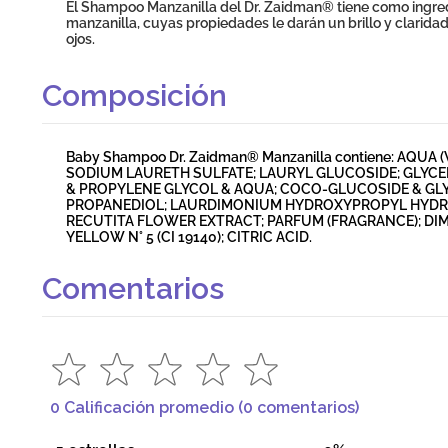
El Shampoo Manzanilla del Dr. Zaidman® tiene como ingredi
manzanilla, cuyas propiedades le darán un brillo y claridad 
ojos.
Composición
Baby Shampoo Dr. Zaidman® Manzanilla contiene: AQU
SODIUM LAURETH SULFATE; LAURYL GLUCOSIDE; GLYCE
& PROPYLENE GLYCOL & AQUA; COCO-GLUCOSIDE & GLY
PROPANEDIOL; LAURDIMONIUM HYDROXYPROPYL HYDR
RECUTITA FLOWER EXTRACT; PARFUM (FRAGRANCE); DI
YELLOW N° 5 (CI 19140); CITRIC ACID.
Comentarios
0 Calificación promedio
(0 comentarios)