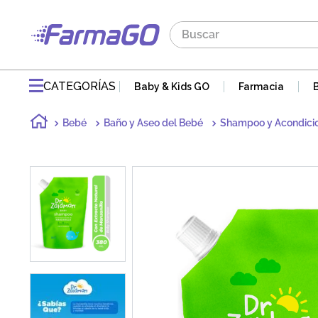
Buscar
TÉRMINOS MÁS BUSCADOS
1
.
maddre
CATEGORÍAS
Baby & Kids GO
Farmacia
2
.
zaidman
Bebé
Baño y Aseo del Bebé
Shampoo y Acondici
3
.
jabon
4
.
pvm
5
.
gaseovet
6
.
acnomel
7
.
mucovit
8
.
doloral
9
.
electrolight
10
.
nutribén