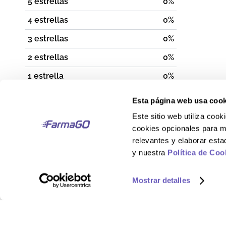
5 estrellas
0%
4 estrellas
0%
3 estrellas
0%
2 estrellas
0%
1 estrella
0%
Por favor, inicia sesión para escribir un comentario.
Esta página web usa cook
Este sitio web utiliza co
cookies opcionales para m
Más reciente
Todos
relevantes y elaborar est
y nuestra
Política de Coo
Mostrar detalles
No hay comentarios.