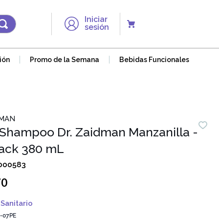
Iniciar
sesión
ión
Promo de la Semana
Bebidas Funcionales
DMAN
Shampoo Dr. Zaidman Manzanilla -
ack 380 mL
000583
70
Sanitario
-07PE