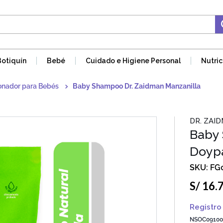
Botiquín
Bebé
Cuidado e Higiene Personal
Nutric
onador para Bebés
Baby Shampoo Dr. Zaidman Manzanilla
DR. ZAI
Baby 
Doyp
FG
S/
16
.
Registro 
NSOC09100