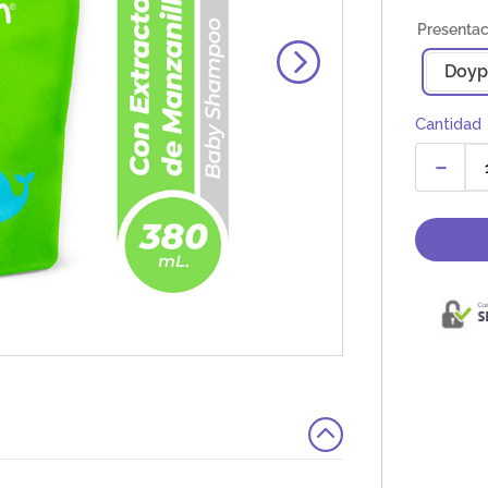
Doyp
Cantidad
－