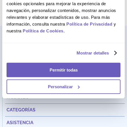
término deseado
cookies opcionales para mejorar la experiencia de
navegación, personalizar contenidos, mostrar anuncios
relevantes y elaborar estadísticas de uso. Para más
información, consulta nuestra
Política de Privacidad
y
nuestra
Política de Cookies
.
Mostrar detalles
Permitir todas
Personalizar
Dirección:
Av. Santa Cecilia Nro. 265 Ate - Lima, Perú
FARMAGO
CATEGORÍAS
ASISTENCIA