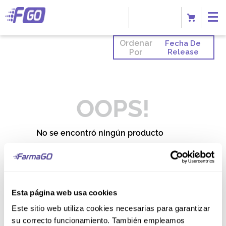
Ordenar
Fecha De
Por
Release
OOPS!
No se encontró ningún producto
¿Qué debo hacer?
Comprueba los términos
ingresados
Esta página web usa cookies
Intenta utilizar una sola palabra
Utiliza términos genéricos en la
Este sitio web utiliza cookies necesarias para garantizar
búsqueda
Intenta buscar sinónimos del
su correcto funcionamiento. También empleamos