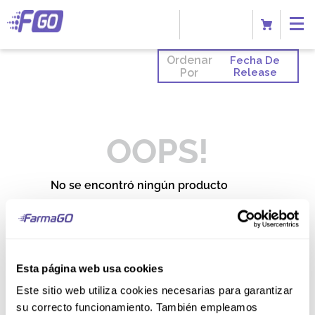
Ordenar
Fecha De
Por
Release
OOPS!
No se encontró ningún producto
¿Qué debo hacer?
Comprueba los términos
ingresados
Esta página web usa cookies
Intenta utilizar una sola palabra
Utiliza términos genéricos en la
Este sitio web utiliza cookies necesarias para garantizar
búsqueda
Intenta buscar sinónimos del
su correcto funcionamiento. También empleamos