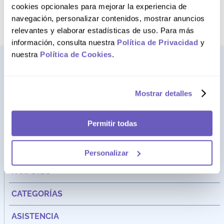
término deseado
cookies opcionales para mejorar la experiencia de
navegación, personalizar contenidos, mostrar anuncios
relevantes y elaborar estadísticas de uso. Para más
información, consulta nuestra
Política de Privacidad
y
nuestra
Política de Cookies
.
Mostrar detalles
Permitir todas
Personalizar
Dirección:
Av. Santa Cecilia Nro. 265 Ate - Lima, Perú
FARMAGO
CATEGORÍAS
ASISTENCIA