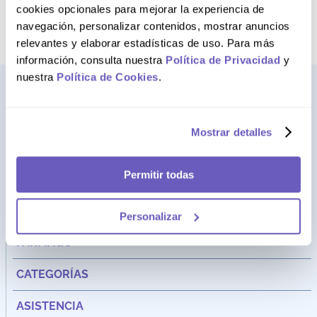
término deseado
cookies opcionales para mejorar la experiencia de
navegación, personalizar contenidos, mostrar anuncios
relevantes y elaborar estadísticas de uso. Para más
información, consulta nuestra
Política de Privacidad
y
nuestra
Política de Cookies
.
Mostrar detalles
Permitir todas
Personalizar
Dirección:
Av. Santa Cecilia Nro. 265 Ate - Lima, Perú
FARMAGO
CATEGORÍAS
ASISTENCIA