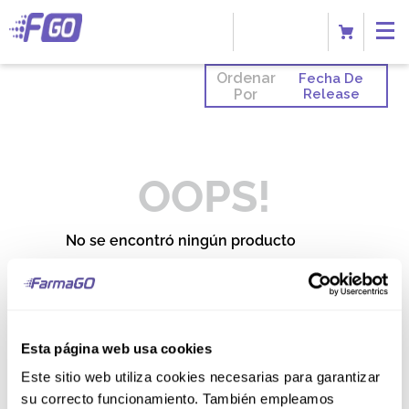
Ordenar
Fecha De
Por
Release
OOPS!
No se encontró ningún producto
¿Qué debo hacer?
Comprueba los términos
ingresados
Esta página web usa cookies
Intenta utilizar una sola palabra
Utiliza términos genéricos en la
Este sitio web utiliza cookies necesarias para garantizar
búsqueda
Intenta buscar sinónimos del
su correcto funcionamiento. También empleamos