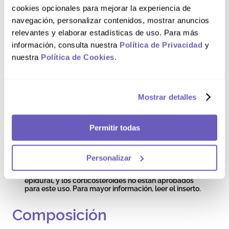
cookies opcionales para mejorar la experiencia de
Consulte a su médico o farmacéutico antes de
empezar a usar BETACORT® DEPOT 2. Informe a su
navegación, personalizar contenidos, mostrar anuncios
médico antes de usar este medicamento si es
relevantes y elaborar estadísticas de uso. Para más
diabético, tiene problemas de tiroides, hígado, riñones,
estomacales o intestinales, epilepsia o convulsiones,
información, consulta nuestra
Política de Privacidad
y
problemas en los ojos, una infección viral o bacteriana,
nuestra
Política de Cookies
.
presión arterial alta o problemas cardíacos, debilidad
muscular o pérdida de calcio, antecedentes de
enfermedad psiquiátrica, o si necesita una vacuna.
También informe si tiene feocromocitoma (un tumor
de la glándula suprarrenal). Póngase en contacto con
Mostrar detalles
su médico si experimenta visión borrosa u otras
alteraciones visuales. Se han informado eventos
neurológicos graves, algunos con resultado de
muerte, con la inyección epidural de corticosteroides,
Permitir todas
incluyendo infarto de la médula espinal, paraplejia,
cuadriplejia, ceguera cortical y accidente
cerebrovascular, entre otros. Estos eventos
neurológicos graves se han informado con y sin el uso
Personalizar
de fluoroscopia. No se ha establecido la seguridad y
eficacia de los corticosteroides en la administración
epidural, y los corticosteroides no están aprobados
para este uso. Para mayor información, leer el inserto.
Composición