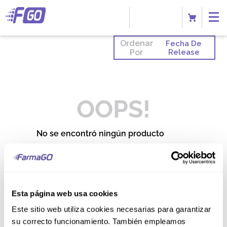
Ordenar
Fecha De
Por
Release
OOPS!
No se encontró ningún producto
¿Qué debo hacer?
Comprueba los términos
ingresados
Esta página web usa cookies
Intenta utilizar una sola palabra
Utiliza términos genéricos en la
Este sitio web utiliza cookies necesarias para garantizar
búsqueda
Intenta buscar sinónimos del
su correcto funcionamiento. También empleamos