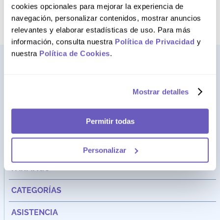
término deseado
cookies opcionales para mejorar la experiencia de
navegación, personalizar contenidos, mostrar anuncios
relevantes y elaborar estadísticas de uso. Para más
información, consulta nuestra
Política de Privacidad
y
nuestra
Política de Cookies
.
Mostrar detalles
Permitir todas
Personalizar
Dirección:
Av. Santa Cecilia Nro. 265 Ate - Lima, Perú
FARMAGO
CATEGORÍAS
ASISTENCIA