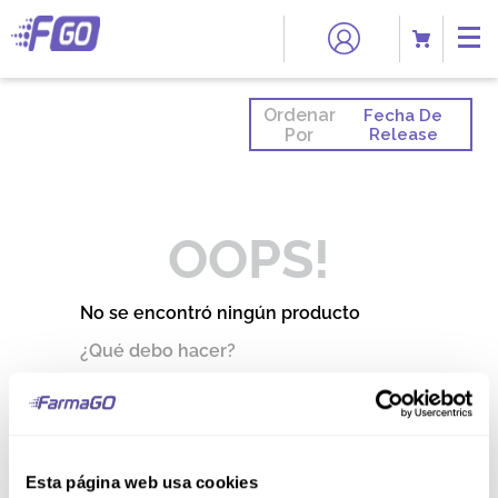
Ordenar
Fecha De
Por
Release
OOPS!
No se encontró ningún producto
¿Qué debo hacer?
Comprueba los términos
ingresados
Intenta utilizar una sola palabra
Utiliza términos genéricos en la
Esta página web usa cookies
búsqueda