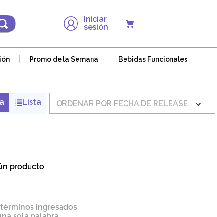
Iniciar
sesión
ión
Promo de la Semana
Bebidas Funcionales
ORDENAR POR
FECHA DE RELEASE
ún producto
términos ingresados
 una sola palabra