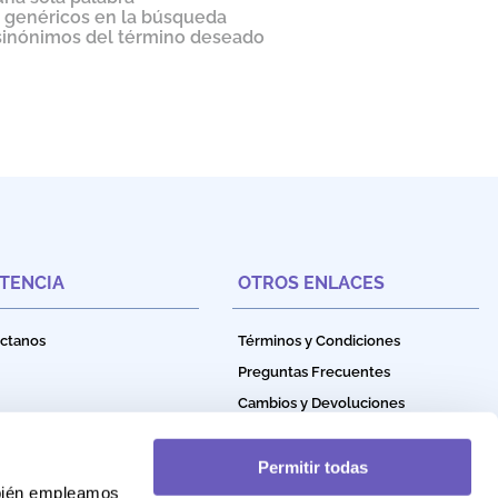
s genéricos en la búsqueda
 sinónimos del término deseado
STENCIA
OTROS ENLACES
ctanos
Términos y Condiciones
Preguntas Frecuentes
Cambios y Devoluciones
Política de Privacidad
Política de Garantía
Permitir todas
mbién empleamos
Política de Cookies