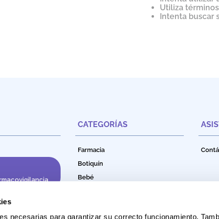
Utiliza término
Intenta buscar
CATEGORÍAS
ASI
Farmacia
Contá
Botiquín
Bebé
rmacovigilancia
Cuidado e Higiene Personal
ies
Nutrición
okies necesarias para garantizar su correcto funcionamiento. Ta
Productos Naturales