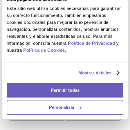
Este sitio web utiliza cookies necesarias para garantizar
Composición
su correcto funcionamiento. También empleamos
cookies opcionales para mejorar la experiencia de
navegación, personalizar contenidos, mostrar anuncios
Caramelos duros sabor a menta MENTHOLATUM®.
relevantes y elaborar estadísticas de uso. Para más
Cada caramelo duro contiene: Sacarosa, Glucosa,
Miel de Abeja, Mentol, Eucaliptol, Alcanfor, Azul FD&C
información, consulta nuestra
Política de Privacidad
y
N° 1 (SIN 133), Amarillo FD&C N° 6 (SIN 110). Conservar
nuestra
Política de Cookies
.
en lugar seco y fresco.
Comentarios
Mostrar detalles
Cargando el resumen…
Permitir todas
Por favor, inicia sesión para escribir un comentario.
Personalizar
Más reciente
Todos