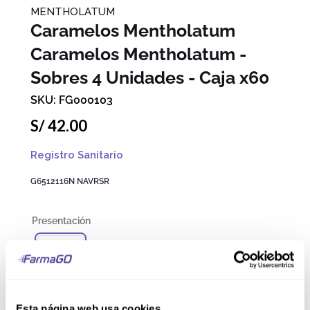
MENTHOLATUM
Caramelos Mentholatum
Caramelos Mentholatum -
Sobres 4 Unidades - Caja x60
FG000103
S/
42
.
00
Registro Sanitario
G6512116N NAVRSR
Caja
Esta página web usa cookies