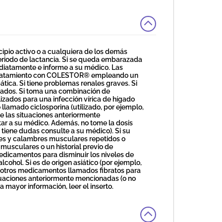
cipio activo o a cualquiera de los demás
iodo de lactancia. Si se queda embarazada
iatamente e informe a su médico. Las
 tratamiento con COLESTOR® empleando un
ica. Si tiene problemas renales graves. Si
icados. Si toma una combinación de
izados para una infección vírica de hígado
lamado ciclosporina (utilizado, por ejemplo,
de las situaciones anteriormente
tar a su médico. Además, no tome la dosis
 tiene dudas consulte a su médico). Si su
ores y calambres musculares repetidos o
s musculares o un historial previo de
dicamentos para disminuir los niveles de
cohol. Si es de origen asiático (por ejemplo,
oma otros medicamentos llamados fibratos para
situaciones anteriormente mencionadas (o no
a mayor información, leer el inserto.