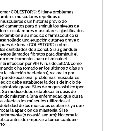
 tomar COLESTOR®: Si tiene problemas
calambres musculares repetidos o
s musculares o un historial previo de
dicamentos para disminuir los niveles de
lores o calambres musculares injustificados,
rme también a su médico o farmacéutico si
desarrollado una erupción cutánea grave o
después de tomar COLESTOR® u otros
es cantidades de alcohol. Si su glándula
entos llamados fibratos para disminuir el
mado medicamentos para disminuir el
 la infección por VIH (virus del SIDA), como
 tomando o ha tomado en los últimos 7 días un
a infección bacteriana), vía oral o por
R® puede ocasionar problemas musculares
édico debe establecer la dosis de inicio de
iratoria grave. Si es de origen asiático (por
io). Su médico debe establecer la dosis de
tenido miastenia (una enfermedad que cursa
, afecta a los músculos utilizados al
debilidad de los músculos oculares), ya que
car la aparición de miastenia. Si se
eriormente (o no está seguro): No tome la
utico antes de empezar a tomar cualquier
to.