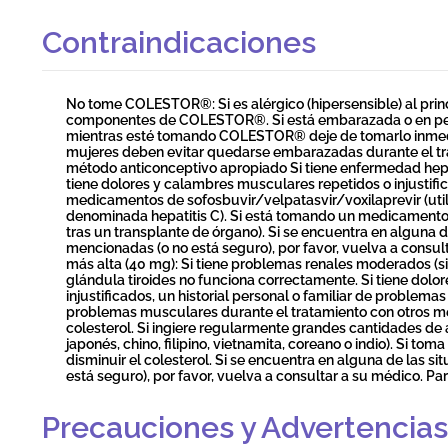
Contraindicaciones
No tome COLESTOR®: Si es alérgico (hipersensible) al prin
componentes de COLESTOR®. Si está embarazada o en per
mientras esté tomando COLESTOR® deje de tomarlo inmed
mujeres deben evitar quedarse embarazadas durante el
método anticonceptivo apropiado Si tiene enfermedad hepát
tiene dolores y calambres musculares repetidos o injustif
medicamentos de sofosbuvir/velpatasvir/voxilaprevir (util
denominada hepatitis C). Si está tomando un medicamento l
tras un transplante de órgano). Si se encuentra en alguna 
mencionadas (o no está seguro), por favor, vuelva a consul
más alta (40 mg): Si tiene problemas renales moderados (si
glándula tiroides no funciona correctamente. Si tiene dol
injustificados, un historial personal o familiar de problema
problemas musculares durante el tratamiento con otros me
colesterol. Si ingiere regularmente grandes cantidades de al
japonés, chino, filipino, vietnamita, coreano o indio). Si t
disminuir el colesterol. Si se encuentra en alguna de las 
está seguro), por favor, vuelva a consultar a su médico. Par
Precauciones y Advertencias