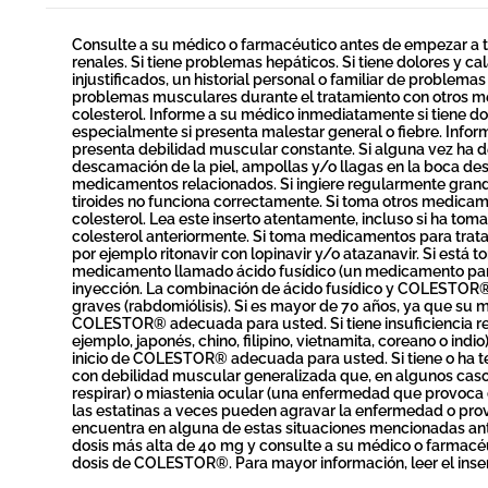
Consulte a su médico o farmacéutico antes de empezar a
renales. Si tiene problemas hepáticos. Si tiene dolores y 
injustificados, un historial personal o familiar de problema
problemas musculares durante el tratamiento con otros me
colesterol. Informe a su médico inmediatamente si tiene do
especialmente si presenta malestar general o fiebre. Info
presenta debilidad muscular constante. Si alguna vez ha 
descamación de la piel, ampollas y/o llagas en la boca 
medicamentos relacionados. Si ingiere regularmente grand
tiroides no funciona correctamente. Si toma otros medicam
colesterol. Lea este inserto atentamente, incluso si ha to
colesterol anteriormente. Si toma medicamentos para tratar
por ejemplo ritonavir con lopinavir y/o atazanavir. Si está
medicamento llamado ácido fusídico (un medicamento para l
inyección. La combinación de ácido fusídico y COLESTO
graves (rabdomiólisis). Si es mayor de 70 años, ya que su m
COLESTOR® adecuada para usted. Si tiene insuficiencia resp
ejemplo, japonés, chino, filipino, vietnamita, coreano o ind
inicio de COLESTOR® adecuada para usted. Si tiene o ha 
con debilidad muscular generalizada que, en algunos casos
respirar) o miastenia ocular (una enfermedad que provoca 
las estatinas a veces pueden agravar la enfermedad o provo
encuentra en alguna de estas situaciones mencionadas ant
dosis más alta de 40 mg y consulte a su médico o farmacé
dosis de COLESTOR®. Para mayor información, leer el inser