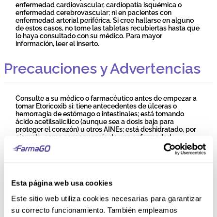
enfermedad cardiovascular, cardiopatía isquémica o
enfermedad cerebrovascular; ni en pacientes con
enfermedad arterial periférica. Si cree hallarse en alguno
de estos casos, no tome las tabletas recubiertas hasta que
lo haya consultado con su médico. Para mayor
información, leer el inserto.
Precauciones y Advertencias
Consulte a su médico o farmacéutico antes de empezar a
tomar Etoricoxib si: tiene antecedentes de úlceras o
hemorragia de estómago o intestinales; está tomando
ácido acetilsalicílico (aunque sea a dosis baja para
proteger el corazón) u otros AINEs; está deshidratado, por
ejemplo, como consecuencia de una enfermedad
prolongada con vómitos o diarrea; tiene hinchazón debido
a retención de líquidos; tiene antecedentes de tensión
arterial alta. Etoricoxib puede aumentar la tensión arterial
en algunas personas, especialmente en dosis altas, y su
médico querrá comprobar su tensión arterial de vez en
Esta página web usa cookies
cuando; tiene algún otro problema del corazón, hígado o
riñones; está siendo tratado de una infección. Etoricoxib
Este sitio web utiliza cookies necesarias para garantizar
puede enmascarar o encubrir la fiebre, que es un signo de
infección; utiliza medicamentos para impedir la
su correcto funcionamiento. También empleamos
coagulación de la sangre (p. ej., warfarina); es una mujer y