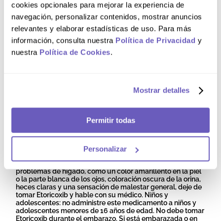
cookies opcionales para mejorar la experiencia de
está intentando quedarse embarazada; es una persona
mayor (más de 65 años); tiene diabetes, colesterol alto, o es
navegación, personalizar contenidos, mostrar anuncios
fumador, ya que estos pueden aumentar su riesgo de
relevantes y elaborar estadísticas de uso. Para más
sufrir una enfermedad cardiaca; no prescribir Etoricoxib a
pacientes cuyos valores de presión arterial se encuentren
información, consulta nuestra
Política de Privacidad
y
por encima de 140/90 mmHg; al iniciar la terapia con
nuestra
Política de Cookies
.
Etoricoxib debe monitorearse la presión arterial durante las
dos primeras semanas, y luego periódicamente; los
profesionales de la salud, especialmente el médico
tratante así como los pacientes, deben estar atentos por si
aparecen signos o síntomas de efectos adversos
Mostrar detalles
cardiovasculares, como edema (retención de líquido),
hipertensión, disnea o dolor torácico. Si no está seguro de si
alguna de las situaciones anteriores le afecta, hable con su
médico antes de tomar Etoricoxib para comprobar si este
Permitir todas
medicamento es apropiado para usted. Durante el
tratamiento: en el primer mes de tratamiento el riesgo de
padecer una reacción cutánea grave es mayor. Deje de
tomar Etoricoxib si presenta una erupción cutánea,
Personalizar
lesiones en la boca (daño en la piel o las encías) u otros
signos de una reacción alérgica. Si padece signos de
problemas de hígado, como un color amarillento en la piel
o la parte blanca de los ojos, coloración oscura de la orina,
heces claras y una sensación de malestar general, deje de
tomar Etoricoxib y hable con su médico. Niños y
adolescentes: no administre este medicamento a niños y
adolescentes menores de 16 años de edad. No debe tomar
Etoricoxib durante el embarazo. Si está embarazada o en