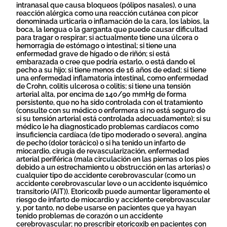
intranasal que causa bloqueos (pólipos nasales), o una
reacción alérgica como una reacción cutánea con picor
denominada urticaria o inflamación de la cara, los labios, la
boca, la lengua o la garganta que puede causar dificultad
para tragar o respirar; si actualmente tiene una úlcera o
hemorragia de estómago o intestinal; si tiene una
enfermedad grave de hígado o de riñón; si está
embarazada o cree que podría estarlo, o está dando el
pecho a su hijo; si tiene menos de 16 años de edad; si tiene
una enfermedad inflamatoria intestinal, como enfermedad
de Crohn, colitis ulcerosa o colitis; si tiene una tensión
arterial alta, por encima de 140/90 mmHg de forma
persistente, que no ha sido controlada con el tratamiento
(consulte con su médico o enfermera si no está seguro de
si su tensión arterial está controlada adecuadamente); si su
médico le ha diagnosticado problemas cardíacos como
insuficiencia cardíaca (de tipo moderado o severa), angina
de pecho (dolor torácico) o si ha tenido un infarto de
miocardio, cirugía de revascularización, enfermedad
arterial periférica (mala circulación en las piernas o los pies
debido a un estrechamiento u obstrucción en las arterias) o
cualquier tipo de accidente cerebrovascular (como un
accidente cerebrovascular leve o un accidente isquémico
transitorio (AIT)). Etoricoxib puede aumentar ligeramente el
riesgo de infarto de miocardio y accidente cerebrovascular
y, por tanto, no debe usarse en pacientes que ya hayan
tenido problemas de corazón o un accidente
cerebrovascular; no prescribir etoricoxib en pacientes con