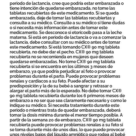
periodo de lactancia, cree que podría estar embarazada o
tiene intención de quedarse embarazada, no tome las
tabletas recubiertas de este medicamento. Si se queda
embarazada, deje de tomar las tabletas recubiertas y
consulte a su médico. Consulte a su médico si tiene dudas
o si necesita más información antes de tomar este
medicamento. Se desconoce si etoricoxib pasa a la leche
materna. Si está en periodo de lactancia o va a comenzar la
lactancia, debe consultar con su médico antes de tomar
este medicamento. Si está tomando CX® 90 mg tableta
recubierta, no debe dar el pecho. CX® 90 mg tableta
recubierta no se recomienda en mujeres que deseen
quedarse embarazadas. No tome CX® 90 mg tableta
recubierta si se encuentra en los últimos 3 meses de
embarazo, ya que podría perjudicar al feto o provocar
problemas durante el parto. Puede provocar problemas
renales y cardiacos a su feto. Puede afectar a su
predisposición y la de su bebé a sangrar y retrasar o
alargar el parto más de lo esperado. No debe tomar CX®
90 mg tableta recubierta durante los 6 primeros meses de
embarazo a no ser que sea claramente necesario y como le
indique su médico. Si necesita tratamiento durante este
periodo o mientras trata de quedar embarazada, deberá
tomar la dosis mínima durante el menor tiempo posible. A
partir de la semana 20 de embarazo, CX® 90 mg tableta
recubierta puede provocar problemas renales a su feto si
se toma durante más de unos días, lo que puede provocar
unos niveles bajos del líquido amniótico que rodea al bebé