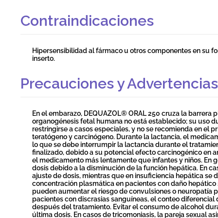
Contraindicaciones
Hipersensibilidad al fármaco u otros componentes en su fo
inserto.
Precauciones y Advertencias
En el embarazo, DEQUAZOL® ORAL 250 cruza la barrera plac
organogénesis fetal humana no está establecido; su uso du
restringirse a casos especiales, y no se recomienda en el p
teratógeno y carcinógeno. Durante la lactancia, el medicam
lo que se debe interrumpir la lactancia durante el tratami
finalizado, debido a su potencial efecto carcinogénico en a
el medicamento más lentamente que infantes y niños. En ger
dosis debido a la disminución de la función hepática. En ca
ajuste de dosis, mientras que en insuficiencia hepática se d
concentración plasmática en pacientes con daño hepático
pueden aumentar el riesgo de convulsiones o neuropatía pe
pacientes con discrasias sanguíneas, el conteo diferencial 
después del tratamiento. Evitar el consumo de alcohol dura
última dosis. En casos de tricomoniasis, la pareja sexual a