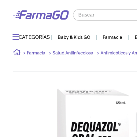
Buscar
TÉRMINOS MÁS BUSCADOS
1
.
maddre
CATEGORÍAS
Baby & Kids GO
Farmacia
2
.
zaidman
Farmacia
Salud Antiinfecciosa
Antimicóticos y An
3
.
jabon
4
.
pvm
5
.
gaseovet
6
.
acnomel
7
.
mucovit
8
.
electrolight
9
.
doloral
10
.
nutribén