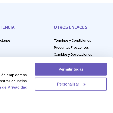
STENCIA
OTROS ENLACES
ctanos
Términos y Condiciones
Preguntas Frecuentes
Cambios y Devoluciones
Política de Privacidad
Política de Garantía
Permitir todas
mbién empleamos
Política de Cookies
ostrar anuncios
Personalizar
a de Privacidad