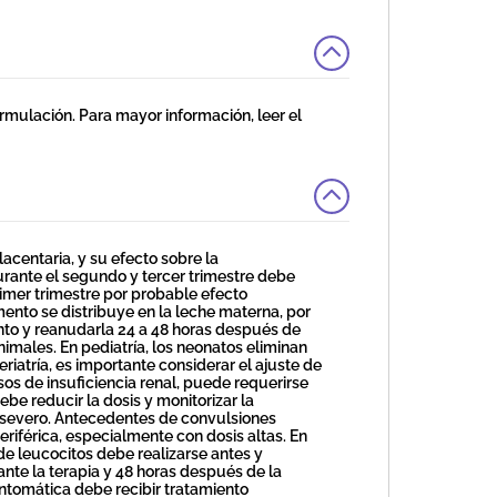
rmulación. Para mayor información, leer el
entaria, y su efecto sobre la
rante el segundo y tercer trimestre debe
rimer trimestre por probable efecto
ento se distribuye en la leche materna, por
ento y reanudarla 24 a 48 horas después de
nimales. En pediatría, los neonatos eliminan
iatría, es importante considerar el ajuste de
sos de insuficiencia renal, puede requerirse
ebe reducir la dosis y monitorizar la
 severo. Antecedentes de convulsiones
riférica, especialmente con dosis altas. En
de leucocitos debe realizarse antes y
nte la terapia y 48 horas después de la
sintomática debe recibir tratamiento