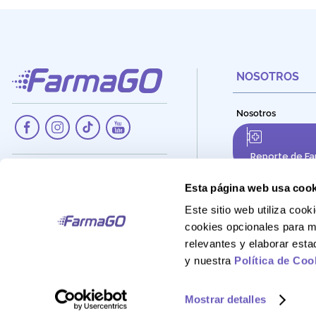
NOSOTROS
Nosotros
Reporte de Fa
Dirección:
Av. Santa Cecilia Nro. 265, Ate -
Esta página web usa cook
Lima, Perú
Este sitio web utiliza co
Teléfono:
cookies opcionales para m
908 895 020
relevantes y elaborar est
Correo:
y nuestra
Política de Coo
Atencionalcliente@farmago.pe
Mostrar detalles