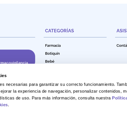
CATEGORÍAS
ASI
Farmacia
Contá
Botiquín
Bebé
rmacovigilancia
Cuidado e Higiene Personal
ies
Nutrición
okies necesarias para garantizar su correcto funcionamiento. Ta
Productos Naturales
ejorar la experiencia de navegación, personalizar contenidos, m
Bebidas Funcionales
adísticas de uso. Para más información, consulta nuestra
Polític
kies
.