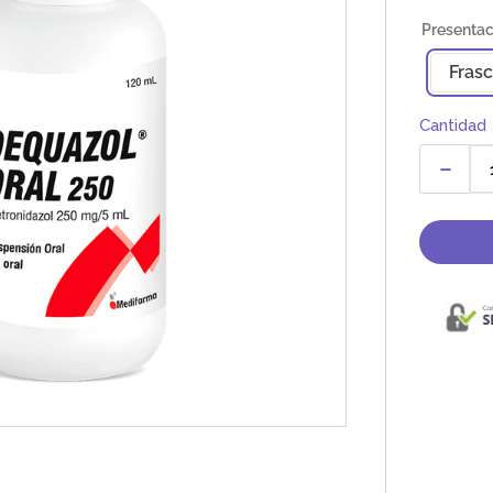
Fras
Cantidad
－