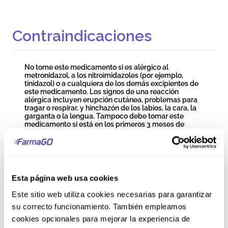
Contraindicaciones
No tome este medicamento si es alérgico al
metronidazol, a los nitroimidazoles (por ejemplo,
tinidazol) o a cualquiera de los demás excipientes de
este medicamento. Los signos de una reacción
alérgica incluyen erupción cutánea, problemas para
tragar o respirar, y hinchazón de los labios, la cara, la
garganta o la lengua. Tampoco debe tomar este
medicamento si está en los primeros 3 meses de
embarazo o si está amamantando. Para mayor
información, leer el inserto.
Precauciones y
Esta página web usa cookies
Advertencias
Este sitio web utiliza cookies necesarias para garantizar
su correcto funcionamiento. También empleamos
Consulte a su médico o farmacéutico antes de
cookies opcionales para mejorar la experiencia de
empezar a tomar este medicamento si tiene una