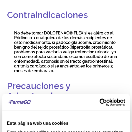
Contraindicaciones
No debe tomar DOLOFENAC® FLEX si es alérgico al
Pridinol o a cualquiera de los demás excipientes de
este medicamento, si padece glaucoma, crecimiento
benigno del tejido prostático (hipertrofia prostática),
problemas para vaciar la vejiga (retención urinaria, ya
sea como efecto secundario o como resultado de una
enfermedad), estenosis en el tracto gastrointestinal,
arritmia cardíaca o si se encuentra en los primeros 3
meses de embarazo.
Precauciones y
Advertencias
Hable con su médico o farmacéutico antes de tomar
este medicamento. Se requiere especial precaución si
Esta página web usa cookies
tiene problemas de hígado o riñón, ya que el
ingrediente activo podría permanecer en su cuerpo en