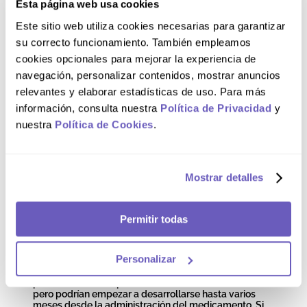
Esta página web usa cookies
del aparato digestivo mientras tomaba un
medicamento antiinflamatorio no esteroideo, si
Este sitio web utiliza cookies necesarias para garantizar
padece colitis ulcerosa (una enfermedad intestinal), si
padece insuficiencia hepática (alteraciones en el
su correcto funcionamiento. También empleamos
hígado) o renal (alteraciones en el riñón) grave, si se
cookies opcionales para mejorar la experiencia de
encuentra en el tercer trimestre del embarazo, o si
padece una insuficiencia cardiaca grave.
navegación, personalizar contenidos, mostrar anuncios
relevantes y elaborar estadísticas de uso. Para más
Precauciones y
información, consulta nuestra
Política de Privacidad
y
nuestra
Política de Cookies
.
Advertencias
Consulte a su médico o farmacéutico antes de
Mostrar detalles
empezar a tomar DOLOMEJORAL®. Se han notificado
reacciones graves en la piel con el uso de anti-
inflamatorios no esteroideos que aparecen como
manchas rojizas, enrojecimiento generalizado de la
Permitir todas
piel, úlceras o erupción extendida acompañados de
síntomas similares a los de la gripe, incluyendo fiebre.
La erupción puede progresar a ampollas
Personalizar
generalizadas o descamación de la piel. El mayor
riesgo de que ocurran estas reacciones graves en la
piel es durante las primeras semanas de tratamiento,
pero podrían empezar a desarrollarse hasta varios
meses desde la administración del medicamento. Si