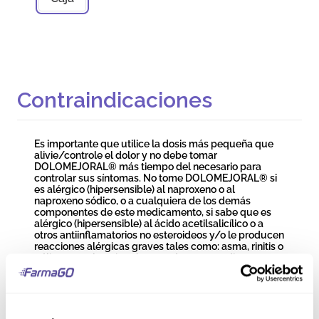
Contraindicaciones
Es importante que utilice la dosis más pequeña que
alivie/controle el dolor y no debe tomar
DOLOMEJORAL® más tiempo del necesario para
controlar sus síntomas. No tome DOLOMEJORAL® si
es alérgico (hipersensible) al naproxeno o al
naproxeno sódico, o a cualquiera de los demás
componentes de este medicamento, si sabe que es
alérgico (hipersensible) al ácido acetilsalicílico o a
otros antiinflamatorios no esteroideos y/o le producen
reacciones alérgicas graves tales como: asma, rinitis o
pólipos nasales, si está tomando otros medicamentos
de este tipo (antiinflamatorios no esteroideos), si
padece actualmente o ha padecido en más de una
ocasión: una úlcera o una hemorragia de estómago o
duodeno, si ha tenido anteriormente una hemorragia
de estómago o duodeno o ha sufrido una perforación