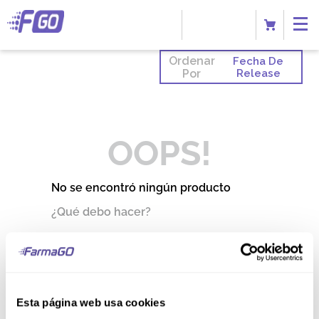
Ordenar
Fecha De
Por
Release
OOPS!
No se encontró ningún producto
¿Qué debo hacer?
Comprueba los términos
ingresados
Intenta utilizar una sola palabra
Utiliza términos genéricos en la
búsqueda
Esta página web usa cookies
Intenta buscar sinónimos del