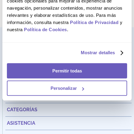
cookies opcionales para mejorar la experiencia de
término deseado
navegación, personalizar contenidos, mostrar anuncios
relevantes y elaborar estadísticas de uso. Para más
información, consulta nuestra
Política de Privacidad
y
nuestra
Política de Cookies
.
Mostrar detalles
Permitir todas
Dirección:
Av. Santa Cecilia Nro. 265 Ate - Lima, Perú
Personalizar
FARMAGO
CATEGORÍAS
ASISTENCIA