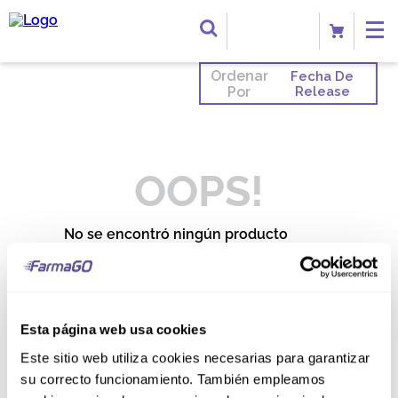
Ordenar
Fecha De
Por
Release
OOPS!
No se encontró ningún producto
¿Qué debo hacer?
Comprueba los términos
ingresados
Esta página web usa cookies
Intenta utilizar una sola palabra
Utiliza términos genéricos en la
Este sitio web utiliza cookies necesarias para garantizar
búsqueda
su correcto funcionamiento. También empleamos
Intenta buscar sinónimos del