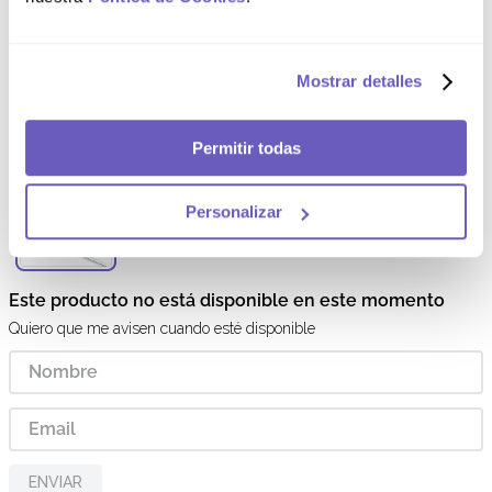
Cargando comentarios…
Electrolight Cero sabor Granadilla
Mostrar detalles
Electrolight Cero sabor Granadilla -
Frasco 475 mL
Permitir todas
SKU
:
FG000220
Personalizar
Frasco
Este producto no está disponible en este momento
Quiero que me avisen cuando esté disponible
ENVIAR