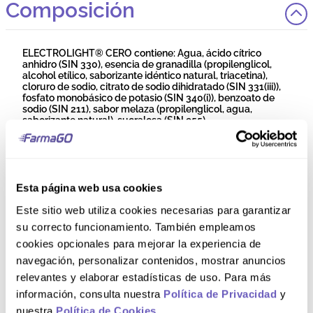
Composición
ELECTROLIGHT® CERO contiene: Agua, ácido cítrico
anhidro (SIN 330), esencia de granadilla (propilenglicol,
alcohol etílico, saborizante idéntico natural, triacetina),
cloruro de sodio, citrato de sodio dihidratado (SIN 331(iii)),
fosfato monobásico de potasio (SIN 340(i)), benzoato de
sodio (SIN 211), sabor melaza (propilenglicol, agua,
saborizante natural), sucralosa (SIN 955).
Comentarios
Esta página web usa cookies
Cargando el resumen…
Este sitio web utiliza cookies necesarias para garantizar
Por favor, inicia sesión para escribir un comentario.
su correcto funcionamiento. También empleamos
cookies opcionales para mejorar la experiencia de
navegación, personalizar contenidos, mostrar anuncios
Más reciente
Todos
relevantes y elaborar estadísticas de uso. Para más
información, consulta nuestra
Política de Privacidad
y
nuestra
Política de Cookies
.