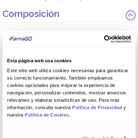
Composición
ELECTROLIGHT® Fresa Contiene: Agua, sacarosa,
dextrosa monohidratada, ácido cítrico anhidro (SIN 330),
esencia de fresa (propilenglicol, saborizante idéntico al
natural), cloruro de sodio, citrato de sodio dihidratado (SIN
331(iii)), fosfato monobásico de potasio (SIN 340(i)), sabor
melaza (propilenglicol, agua, saborizante natural),
Esta página web usa cookies
benzoato de sodio (SIN 211), enturbiantes (agua, goma
arábiga, aceite vegetal de coco, abietato de glicerilo),
Este sitio web utiliza cookies necesarias para garantizar
colorante rojo FD&C N° 40 (SIN 129).
su correcto funcionamiento. También empleamos
cookies opcionales para mejorar la experiencia de
Comentarios
navegación, personalizar contenidos, mostrar anuncios
relevantes y elaborar estadísticas de uso. Para más
Cargando el resumen…
información, consulta nuestra
Política de Privacidad
y
Por favor, inicia sesión para escribir un comentario.
nuestra
Política de Cookies
.