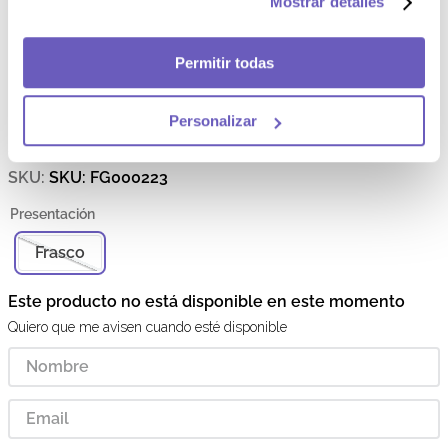
Mostrar detalles
Más reciente
Todos
Permitir todas
Cargando comentarios…
Electrolight sabor Fresa
Electrolight
Personalizar
sabor Fresa - Frasco 800 mL
SKU
:
FG000223
Frasco
Este producto no está disponible en este momento
Quiero que me avisen cuando esté disponible