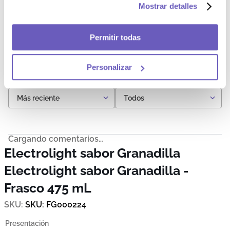
Mostrar detalles
2 estrellas
0%
1 estrella
0%
Permitir todas
Por favor, inicia sesión para escribir un comentario.
Personalizar
Más reciente
Todos
Cargando comentarios…
Electrolight sabor Granadilla
Electrolight sabor Granadilla -
Frasco 475 mL
SKU
:
FG000224