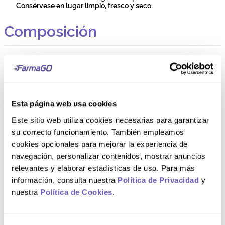
Consérvese en lugar limpio, fresco y seco.
Composición
ELECTROLIGHT® Granadilla Contiene: Agua, Sacarosa,
Dextrosa Monohidrato, Ácido Cítrico Anhidro (SIN 330),
Esencia de Granadilla (Propilenglicol, Alcohol etílico,
Saborizante Idéntico al Natural, Triacetina), Cloruro de
Sodio, Citrato de Sodio Dihidrato (SIN 331(iii)), Fosfato
Monobásico de Potasio (SIN 340(i)), Benzoato de Sodio (SIN
Esta página web usa cookies
211), Sucralosa (SIN 955).
Este sitio web utiliza cookies necesarias para garantizar
su correcto funcionamiento. También empleamos
Comentarios
cookies opcionales para mejorar la experiencia de
navegación, personalizar contenidos, mostrar anuncios
Cargando el resumen…
relevantes y elaborar estadísticas de uso. Para más
información, consulta nuestra
Política de Privacidad
y
5 estrellas
0%
nuestra
Política de Cookies
.
4 estrellas
0%
3 estrellas
0%