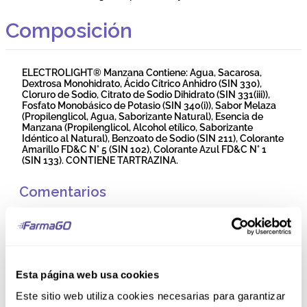
Composición
ELECTROLIGHT® Manzana Contiene: Agua, Sacarosa,
Dextrosa Monohidrato, Ácido Cítrico Anhidro (SIN 330),
Cloruro de Sodio, Citrato de Sodio Dihidrato (SIN 331(iii)),
Fosfato Monobásico de Potasio (SIN 340(i)), Sabor Melaza
(Propilenglicol, Agua, Saborizante Natural), Esencia de
Manzana (Propilenglicol, Alcohol etílico, Saborizante
Idéntico al Natural), Benzoato de Sodio (SIN 211), Colorante
Amarillo FD&C N° 5 (SIN 102), Colorante Azul FD&C N° 1
(SIN 133). CONTIENE TARTRAZINA.
Comentarios
0 Calificación promedio
(0 comentarios)
Esta página web usa cookies
Este sitio web utiliza cookies necesarias para garantizar
5 estrellas
0%