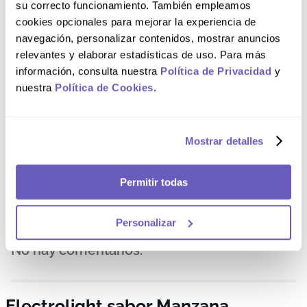
su correcto funcionamiento. También empleamos
4 estrellas
0%
cookies opcionales para mejorar la experiencia de
navegación, personalizar contenidos, mostrar anuncios
3 estrellas
0%
relevantes y elaborar estadísticas de uso. Para más
2 estrellas
0%
información, consulta nuestra
Política de Privacidad
y
nuestra
Política de Cookies
.
1 estrella
0%
Por favor, inicia sesión para escribir un comentario.
Mostrar detalles
Más reciente
Todos
Permitir todas
Personalizar
No hay comentarios.
Electrolight sabor Manzana