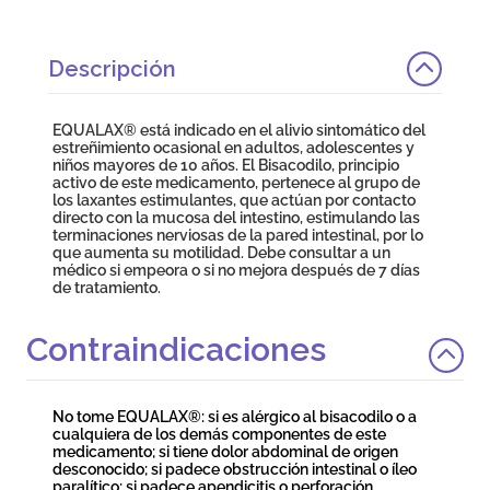
Descripción
EQUALAX® está indicado en el alivio sintomático del
estreñimiento ocasional en adultos, adolescentes y
niños mayores de 10 años. El Bisacodilo, principio
activo de este medicamento, pertenece al grupo de
los laxantes estimulantes, que actúan por contacto
directo con la mucosa del intestino, estimulando las
terminaciones nerviosas de la pared intestinal, por lo
que aumenta su motilidad. Debe consultar a un
médico si empeora o si no mejora después de 7 días
de tratamiento.
Contraindicaciones
No tome EQUALAX®: si es alérgico al bisacodilo o a
cualquiera de los demás componentes de este
medicamento; si tiene dolor abdominal de origen
desconocido; si padece obstrucción intestinal o íleo
paralítico; si padece apendicitis o perforación