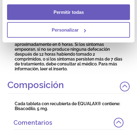
Niños menores de 2 años: los niños menores de 2 años
no pueden tomar este medicamento, está
contraindicado en ellos. Cómo tomar: este
Permitir todas
medicamento se toma por vía oral. Se recomienda
deglutir la tableta entera, sin masticar y con
abundante líquido, por la noche o por la mañana en
Personalizar
ayunas. Si se toma por la noche, se producirá la
defecación aproximadamente en 10 horas. Si se toma
por la mañana en ayunas, la defecación se producirá
aproximadamente en 6 horas. Si los síntomas
empeoran, si no se produce ninguna defecación
después de 12 horas habiendo tomado 2
comprimidos, o si los síntomas persisten más de 7 días
de tratamiento, debe consultar al médico. Para más
información, leer el inserto.
Composición
Cada tableta con recubierta de EQUALAX® contiene:
Bisacodilo, 5 mg.
Comentarios