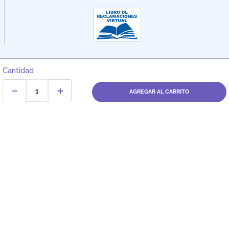
Cantidad
－
＋
AGREGAR AL CARRITO
Dirección:
Av. Santa Cecilia Nro. 265 Ate - Lima, Perú