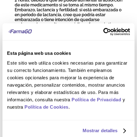
2 horas, debido a que se puede aumentar la absorción
de este medicamento si se toma al mismo tiempo.
Embarazo, lactancia y fertilidad: si está embarazada o
en periodo de lactancia, cree que podría estar
embarazada o tiene intención de quedarse
embarazada, consulte a su médico o farmacéutico
antes de tomar este medicamento. Este medicamento
contiene lactosa. Si su médico le ha indicado que
padece una intolerancia a ciertos azúcares, consulte
con él antes de tomar este medicamento.
Esta página web usa cookies
Modo de uso
Este sitio web utiliza cookies necesarias para garantizar
su correcto funcionamiento. También empleamos
cookies opcionales para mejorar la experiencia de
La dosis recomendada en adultos es: 1 tableta (5 mg
de bisacodilo) al día antes de acostarse. Si fuera
navegación, personalizar contenidos, mostrar anuncios
necesario, se tomarán 2 tabletas. Usar siempre la
relevantes y elaborar estadísticas de uso. Para más
dosis menor que sea efectiva. Uso en niños y
adolescentes: la dosis recomendada en adolescentes
información, consulta nuestra
Política de Privacidad
y
y niños mayores de 10 años es 1 tableta (5 mg de
nuestra
Política de Cookies
.
bisacodilo) al día antes de acostarse. Si fuera
necesario, se tomarán 2 tabletas. Usar siempre la
dosis menor que sea efectiva. Niños de 2 a 10 años:
los niños de 2 a 10 años pueden tomar este
medicamento únicamente bajo supervisión médica. 1
Mostrar detalles
tableta (5 mg de bisacodilo) al día antes de acostarse.