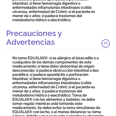
intestinal; si tiene hemorragia digestiva o
enfermedades inflamatorias intestinales (colitis
ulcerosa, enfermedad de Crohn); si el paciente es
menor de 2 años; si padece trastornos del
metabolismo hídrico o electrolítico.
Precauciones y
Advertencias
No tome EQUALAX®: si es alérgico al bisacodilo o a
cualquiera de los demás componentes de este
medicamento; si tiene dolor abdominal de origen
desconocido; si padece obstrucción intestinal o íleo
paralítico; si padece apendicitis o perforación
intestinal; si tiene hemorragia digestiva o
enfermedades inflamatorias intestinales (colitis
ulcerosa, enfermedad de Crohn); si el paciente es
menor de 2 años; si padece trastornos del
metabolismo hídrico o electrolítico. Toma de
EQUALAX® con los alimentos y bebidas: no debe
tomar regaliz mientras esté tomando este
medicamento. Se debe evitar la toma simultánea de
EQUALAX® con leche, o al menos distanciar su toma