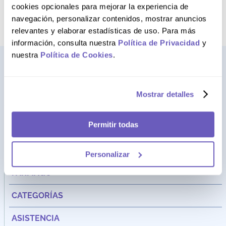
término deseado
cookies opcionales para mejorar la experiencia de
navegación, personalizar contenidos, mostrar anuncios
relevantes y elaborar estadísticas de uso. Para más
información, consulta nuestra
Política de Privacidad
y
nuestra
Política de Cookies
.
Mostrar detalles
Permitir todas
Personalizar
Dirección:
Av. Santa Cecilia Nro. 265 Ate - Lima, Perú
FARMAGO
CATEGORÍAS
ASISTENCIA