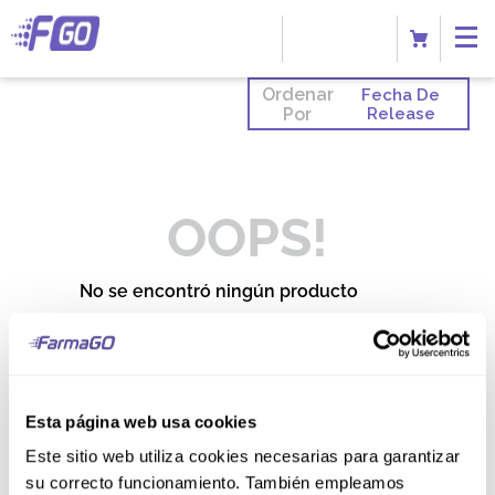
Ordenar
Fecha De
Por
Release
OOPS!
No se encontró ningún producto
¿Qué debo hacer?
Comprueba los términos
ingresados
Esta página web usa cookies
Intenta utilizar una sola palabra
Utiliza términos genéricos en la
Este sitio web utiliza cookies necesarias para garantizar
búsqueda
Intenta buscar sinónimos del
su correcto funcionamiento. También empleamos