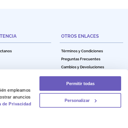
STENCIA
OTROS ENLACES
ctanos
Términos y Condiciones
Preguntas Frecuentes
Cambios y Devoluciones
Política de Privacidad
Política de Garantía
Permitir todas
mbién empleamos
Política de Cookies
ostrar anuncios
Personalizar
a de Privacidad