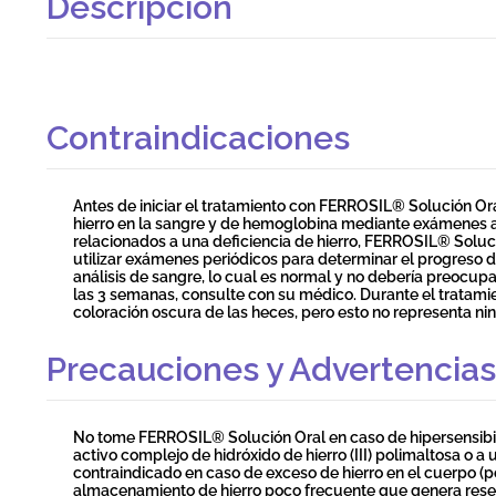
Descripción
Contraindicaciones
Antes de iniciar el tratamiento con FERROSIL® Solución Or
hierro en la sangre y de hemoglobina mediante exámenes a
relacionados a una deficiencia de hierro, FERROSIL® Soluc
utilizar exámenes periódicos para determinar el progreso d
análisis de sangre, lo cual es normal y no debería preocupar
las 3 semanas, consulte con su médico. Durante el trata
coloración oscura de las heces, pero esto no representa ni
Precauciones y Advertencias
No tome FERROSIL® Solución Oral en caso de hipersensibilid
activo complejo de hidróxido de hierro (III) polimaltosa o a
contraindicado en caso de exceso de hierro en el cuerpo 
almacenamiento de hierro poco frecuente que genera reserva