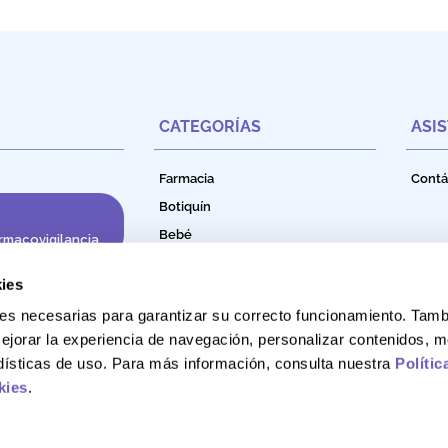
CATEGORÍAS
ASI
Farmacia
Contá
Botiquín
Bebé
rmacovigilancia
Cuidado e Higiene Personal
ies
Nutrición
okies necesarias para garantizar su correcto funcionamiento. Ta
Productos Naturales
ejorar la experiencia de navegación, personalizar contenidos, m
Bebidas Funcionales
adísticas de uso. Para más información, consulta nuestra
Polític
kies
.