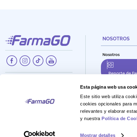
NOSOTROS
Nosotros
Reporte de Fa
Dirección:
Av. Santa Cecilia Nro. 265, Ate -
Esta página web usa cook
Lima, Perú
Este sitio web utiliza co
Teléfono:
cookies opcionales para m
908 895 020
relevantes y elaborar est
Correo:
y nuestra
Política de Coo
Atencionalcliente@farmago.pe
Mostrar detalles