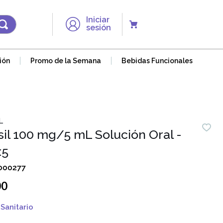
Iniciar
sesión
ión
Promo de la Semana
Bebidas Funcionales
L
sil 100 mg/5 mL Solución Oral -
x5
000277
00
Sanitario