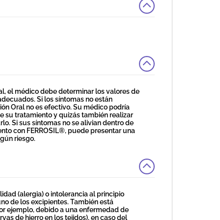
al, el médico debe determinar los valores de
decuados. Si los síntomas no están
ión Oral no es efectivo. Su médico podría
e su tratamiento y quizás también realizar
lo. Si sus síntomas no se alivian dentro de
miento con FERROSIL®, puede presentar una
ngún riesgo.
ad (alergia) o intolerancia al principio
 uno de los excipientes. También está
(por ejemplo, debido a una enfermedad de
s de hierro en los tejidos), en caso del