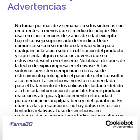
Advertencias
No tomar por más de 2 semanas, o si los síntomas son
recurrentes, a menos que el médico lo indique. No
usar en niños menores de 2 años de edad excepto
bajo el consejo supervisado del médico. Debe
comunicarse con su médico o farmacéutico para
cualquier aclaración sobre la utilización del producto
y si presenta alguna reacción adversa que no
estuviese descrita en el inserto. No utilizar después de
la fecha de expira impresa en el envase. Si los
síntomas persisten o empeoran, o en caso de
estreñimiento prolongado, el paciente debe consultar
a su médico. La simeticona no está recomendada
para el tratamiento de los cólicos del lactante debido
a la limitada información disponible. Puede producir
reacciones alérgicas (posiblemente retardadas)
porque contiene propilparabeno y metilparabeno. En
cuanto a las precauciones, no hay datos o estos son
limitados relativos al uso de simeticona en
embarazadas, y aunque los estudios en animales son
insuficientes en términos de toxicidad para la
reproducción, no se espera perjuicio en embarazadas
debido a la falta de absorción digestiva de la
simeticona por la madre. En la lactancia, se