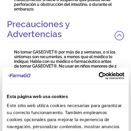
perforación u obstrucción del intestino, o durante el
embarazo.
Precauciones y
Advertencias
No tomar GASEOVET® por más de 2 semanas, o si los
síntomas son recurrentes, a menos que el médico lo
indique. Hable con su médico o farmacéutico antes
de tomar GASEOVET®. No usar en niños menores de 2
años de edad excepto bajo el consejo supervisado del
médico. Debe comunicarse con su médico o
farmacéutico para cualquier aclaración sobre la
utilización del producto y si presenta alguna reacción
adversa que no estuviese descrita en el inserto. No
utilizar después de la fecha de expiración impresa en
Esta página web usa cookies
el envase. En caso de persistencia o empeoramiento
de los síntomas o en caso de estreñimiento
Este sitio web utiliza cookies necesarias para garantizar
prolongado, consulte a su médico. La simeticona no
su correcto funcionamiento. También empleamos
está recomendada para el tratamiento de los cólicos
del lactante debido a la limitada información
cookies opcionales para mejorar la experiencia de
disponible. No usar en caso de sospecha de
navegación, personalizar contenidos, mostrar anuncios
perforación intestinal o íleo. No exceda la dosis