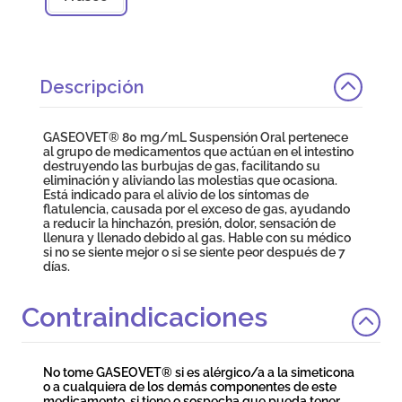
Descripción
GASEOVET® 80 mg/mL Suspensión Oral pertenece
al grupo de medicamentos que actúan en el intestino
destruyendo las burbujas de gas, facilitando su
eliminación y aliviando las molestias que ocasiona.
Está indicado para el alivio de los síntomas de
flatulencia, causada por el exceso de gas, ayudando
a reducir la hinchazón, presión, dolor, sensación de
llenura y llenado debido al gas. Hable con su médico
si no se siente mejor o si se siente peor después de 7
días.
Contraindicaciones
No tome GASEOVET® si es alérgico/a a la simeticona
o a cualquiera de los demás componentes de este
medicamento, si tiene o sospecha que pueda tener