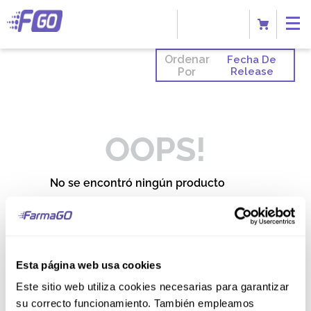
Ordenar
Fecha De
Por
Release
OOPS!
No se encontró ningún producto
¿Qué debo hacer?
Comprueba los términos
ingresados
Esta página web usa cookies
Intenta utilizar una sola palabra
Utiliza términos genéricos en la
Este sitio web utiliza cookies necesarias para garantizar
búsqueda
Intenta buscar sinónimos del
su correcto funcionamiento. También empleamos