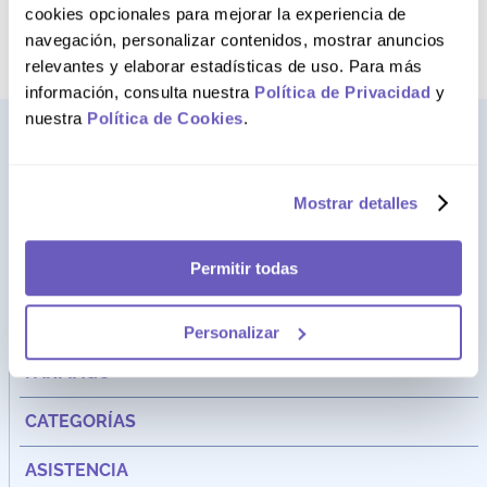
término deseado
cookies opcionales para mejorar la experiencia de
navegación, personalizar contenidos, mostrar anuncios
relevantes y elaborar estadísticas de uso. Para más
información, consulta nuestra
Política de Privacidad
y
nuestra
Política de Cookies
.
Mostrar detalles
Permitir todas
Personalizar
Dirección:
Av. Santa Cecilia Nro. 265 Ate - Lima, Perú
FARMAGO
CATEGORÍAS
ASISTENCIA