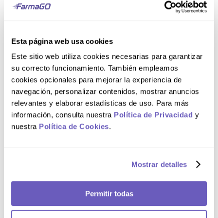
Este producto no es espermicida ni anticonceptivo. Si
presenta irritación o sensibilidad, suspender su uso.
Modo de uso
Esta página web usa cookies
Este sitio web utiliza cookies necesarias para garantizar
Aplicar según necesidad. Para incrementar la
su correcto funcionamiento. También empleamos
sensación de placer con preservativos, agregue
cookies opcionales para mejorar la experiencia de
lubricante en la superficie interna y externa del
preservativo
navegación, personalizar contenidos, mostrar anuncios
relevantes y elaborar estadísticas de uso. Para más
Composición
información, consulta nuestra
Política de Privacidad
y
nuestra
Política de Cookies
.
GENTS® Lubricante Natural contiene: Agua
desionizada 87.487%; Glicerina 9%;
Carboximetilcelulosa 3%; Fenoxietanol 0.5%; Ácido
Mostrar detalles
Láctico 0.013%.
Comentarios
Permitir todas