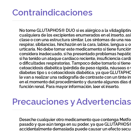
Contraindicaciones
No tome GLUTAPHOS® DUO si es alérgico a la vildagliptina o
cualquiera de los excipientes enumerados en el inserto, 
clase o con una estructura similar. Los síntomas de una rea
respirar, sibilancias, hinchazón en la cara, labios, lengua u 
urticaria. No debe tomar este medicamento si tiene funció
considera inadecuado, si ha presentado problemas hepátic
si ha tenido un ataque cardíaco reciente, insuficiencia car
o dificultades respiratorias. Tampoco debe tomarlo si tie
cetoacidosis diabética (pérdida de peso rápida, náuseas o 
diabetes tipo 1 o cetoacidosis diabética, ya que GLUTAPHO
le van a realizar una radiografía de contraste con un tinte
en el momento del procedimiento y durante algunos días d
función renal. Para mayor información, leer el inserto.
Precauciones y Advertencias
Deseche cualquier otro medicamento que contenga Metfor
pasado y que aún tenga en su poder, ya que GLUTAPHOS
accidentalmente demasiada puede causar un efecto secunda