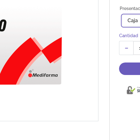
Caja
Cantidad
－