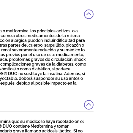
 metformina, los principios activos, o a
así como a otros medicamentos de la misma
cción alérgica pueden incluir dificultad para
otras partes del cuerpo, sarpullido, picazón o
n renal severamente reducida y su médico lo
os previos por el uso de este medicamento,
díaca, problemas graves de circulación, shock
ne complicaciones graves de la diabetes, como
vómitos) o coma diabético, si padece
S® DUO no sustituye la insulina. Además, si
 inyectable, deberá suspender su uso antes o
espués, debido al posible impacto en la
mina que su médico le haya recetado en el
® DUO contiene Metformina y tomar
rio grave llamado acidosis láctica. Si no