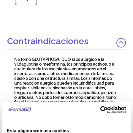
Contraindicaciones
No tome GLUTAPHOS® DUO si es alérgico a la
vildagliptina o metformina, los principios activos, o a
cualquiera de los excipientes enumerados en el
inserto, así como a otros medicamentos de la misma
clase o con una estructura similar. Los síntomas de
una reacción alérgica pueden incluir dificultad para
respirar, sibilancias, hinchazón en la cara, labios,
lengua u otras partes del cuerpo, sarpullido, picazón
o urticaria. No debe tomar este medicamento si tiene
función renal severamente reducida y su médico lo
considera inadecuado, si ha presentado problemas
hepáticos previos por el uso de este medicamento, si
ha tenido un ataque cardíaco reciente, insuficiencia
cardíaca, problemas graves de circulación, shock o
dificultades respiratorias. Tampoco debe tomarlo si
Esta página web usa cookies
tiene complicaciones graves de la diabetes, como