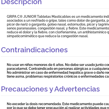
Descripción
GRIPA C® JUNIOR Tabletas Masticables es un medicamento indic
asociados a un resfriado o gripe, tales como dolor de garganta, 
picor de nariz o garganta, goteo nasal, estornudos, picor y lagrim
senos paranasales, congestión nasal, y fiebre. Este medicamen
reduce el dolor y la fiebre, con clorfenamina, un antihistamínico qu
simpaticomimético que reduce la congestión nasal.
Contraindicaciones
No usar en niños menores de 6 años. No debe ser usado junto 
paracetamol. Contraindicado en personas alérgicas a cualquie
No administrar en caso de enfermedad hepática grave o daño rena
tiene asma, problemas respiratorios crónicos o enfermedades ca
Precauciones y Advertencias
No exceder la dosis recomendada. Este medicamento puede caus
por lo que se debe tener precaución al realizar actividades que re