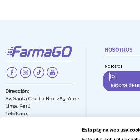
NOSOTROS
Nosotros
Reporte de Fa
Dirección:
Av. Santa Cecilia Nro. 265, Ate -
Lima, Perú
Teléfono:
908 895 020
Correo:
Esta página web usa cook
Atencionalcliente@farmago.pe
Este sitio web utiliza co