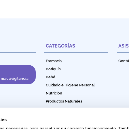
CATEGORÍAS
ASI
Farmacia
Contá
Botiquín
Bebé
rmacovigilancia
Cuidado e Higiene Personal
Nutrición
Productos Naturales
Bebidas Funcionales
ies
okies necesarias para garantizar su correcto funcionamiento. Ta