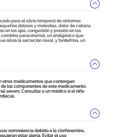
ado para el alivio temporal de síntomas
pequeños dolores y molestias, dolor de cabeza,
eo en los ojos, congestión y presión en los
to combina paracetamol, un analgésico que
e alivia la secreción nasal, y fenilefrina, un
con otros medicamentos que contengan
ra de los componentes de este medicamento.
l severo. Consultar a un médico si el niño
rdíacas.
ar somnolencia debido a la clorfenamina,
quieran estar alerta. Evitar el uso