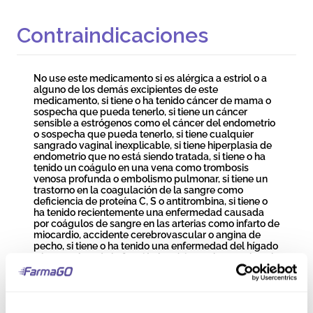
Contraindicaciones
No use este medicamento si es alérgica a estriol o a
alguno de los demás excipientes de este
medicamento, si tiene o ha tenido cáncer de mama o
sospecha que pueda tenerlo, si tiene un cáncer
sensible a estrógenos como el cáncer del endometrio
o sospecha que pueda tenerlo, si tiene cualquier
sangrado vaginal inexplicable, si tiene hiperplasia de
endometrio que no está siendo tratada, si tiene o ha
tenido un coágulo en una vena como trombosis
venosa profunda o embolismo pulmonar, si tiene un
trastorno en la coagulación de la sangre como
deficiencia de proteína C, S o antitrombina, si tiene o
ha tenido recientemente una enfermedad causada
por coágulos de sangre en las arterias como infarto de
miocardio, accidente cerebrovascular o angina de
pecho, si tiene o ha tenido una enfermedad del hígado
y las pruebas de la función hepática no han vuelto a la
normalidad, o si tiene un problema raro de la sangre
llamado porfiria que se transmite en las familias.