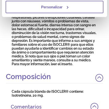
antecedentes de trastornos intestinales, interrumpa el
tratamiento inmediatamente y consulte a su médico si
Personalizar
queda embarazada durante el tratamiento o el mes
posterior a la interrupción, o si nota dificultades
respiratorias, picores o erupciones cutáneas, cefalea
junto con náuseas, vómitos o problemas de vista,
dolor estomacal fuerte, diarrea intensa con sangre en
las heces, dificultad o incapacidad para orinar,
disminución de la visión nocturna, trastornos visuales,
o problemas de salud mental, como signos de
depresión. Es importante que informe a sus amigos y
familiares sobre el uso de ISOCLER® para que ellos
puedan ayudarle a identificar cambios en su estado
de ánimo o comportamiento que requieran atención
médica. Si nota que sus ojos o piel toman un color
amarillento y siente mareos, consulte a su médico.
Para mayor información, leer el inserto.
Composición
Cada cápsula blanda de ISOCLER® contiene:
Isotretinoína, 20 mg.
Comentarios