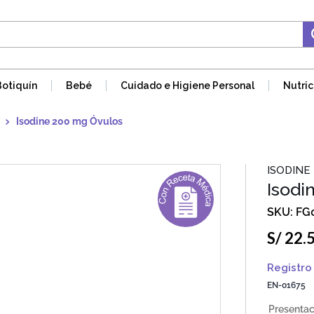
Botiquín
Bebé
Cuidado e Higiene Personal
Nutric
Isodine 200 mg Óvulos
ISODINE
Isodi
FG
S/
22
.
Registro 
EN-01675