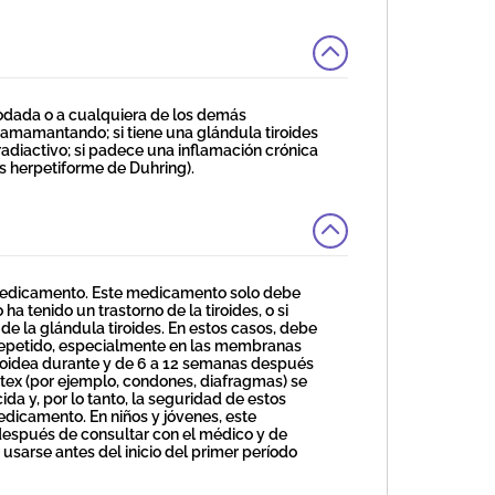
yodada o a cualquiera de los demás
mamantando; si tiene una glándula tiroides
radiactivo; si padece una inflamación crónica
s herpetiforme de Duhring).
 medicamento. Este medicamento solo debe
a tenido un trastorno de la tiroides, o si
e la glándula tiroides. En estos casos, debe
 repetido, especialmente en las membranas
roidea durante y de 6 a 12 semanas después
átex (por ejemplo, condones, diafragmas) se
a y, por lo tanto, la seguridad de estos
dicamento. En niños y jóvenes, este
espués de consultar con el médico y de
sarse antes del inicio del primer período