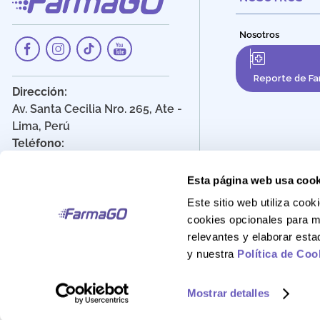
Nosotros
Reporte de Fa
Dirección:
Av. Santa Cecilia Nro. 265, Ate -
Lima, Perú
Teléfono:
908 895 020
Correo:
Esta página web usa cook
Atencionalcliente@farmago.pe
Este sitio web utiliza co
cookies opcionales para m
relevantes y elaborar est
y nuestra
Política de Coo
FarmaGo 2025 - Derechos reservados
Mostrar detalles