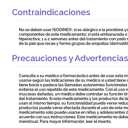
Contraindicaciones
No se deben usar ISODINE®: si es alérgico a la povidona 
componentes de este medicamento; si está embarazada o a
hiperactiva; 1 a 2 semanas antes del tratamiento con yodo 
de la piel que recae y forma grupos de ampollas (dermatiti
Precauciones y Advertencias
Consulte a su médico o farmacéutico antes de usar este
usarse según las indicaciones de su médico si usted tiene o h
tiene bocio o padece las llamadas autonomías funcionales d
evitarse el uso repetido de este medicamento. Con el uso
mucosas dañadas, un médico debe controlar su función ti
del tratamiento. Si este medicamento y los productos de l
usan al mismo tiempo, su funcionalidad puede verse reducid
productos puede verse afectada durante el uso de este me
medicamento solo puede usarse en niñas y adolescentes d
acuerdo con sus instrucciones. Este medicamento no debe u
menstrual. Para mayor información, leer el inserto.