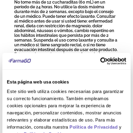
No tome más de 12 cucharaditas (60 mL) en un
período de 24 horas. No utilice la dosis máxima
durante más de 2 semanas, excepto bajo el consejo
de un médico. Puede tener efecto laxante. Consultar
al médico antes de usar si usted tiene: enfermedad
renal, dieta con restricción de magnesio, dolor
abdominal, náuseas o vómitos, cambio repentino en
los hábitos intestinales que persista por más de 2
semanas. Suspenda el uso como laxante y consulte a
un médico si: tiene sangrado rectal, o si no tiene
evacuación intestinal después de usar este producto.
Estos pueden ser signos de una enfermedad grave.
Necesita usar un laxante durante más de 1 semana.
Consultar al médico o farmacéutico antes de usar si
está tomando cualquier otro medicamento: los
antiácidos pueden interactuar con ciertos
medicamentos bajo prescripción. EMBARAZO Y
Esta página web usa cookies
LACTANCIA: Consulte a un profesional de la salud
antes de usar. SOBREDOSIS: En caso de sobredosis
Este sitio web utiliza cookies necesarias para garantizar
accidental, busque asistencia profesional de
inmediato.
su correcto funcionamiento. También empleamos
cookies opcionales para mejorar la experiencia de
Modo de uso
navegación, personalizar contenidos, mostrar anuncios
relevantes y elaborar estadísticas de uso. Para más
información, consulta nuestra
Política de Privacidad
y
Agitar bien antes de usar. Laxante: tomar un vaso lleno