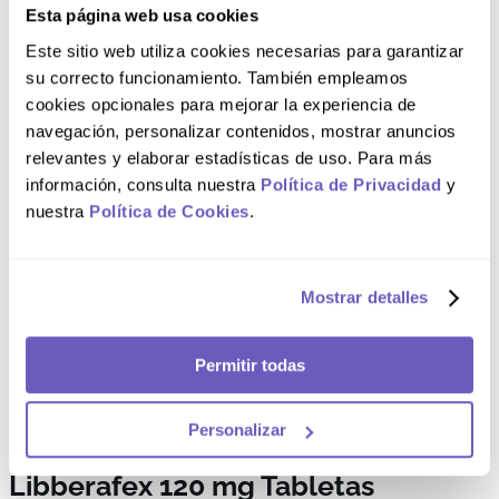
Esta página web usa cookies
Composición
Este sitio web utiliza cookies necesarias para garantizar
su correcto funcionamiento. También empleamos
cookies opcionales para mejorar la experiencia de
Cada tableta de LIBBERAFEX® contiene: Clorhidrato de
Fexofenadina, 120 mg.
navegación, personalizar contenidos, mostrar anuncios
relevantes y elaborar estadísticas de uso. Para más
Comentarios
información, consulta nuestra
Política de Privacidad
y
nuestra
Política de Cookies
.
Cargando el resumen…
Por favor, inicia sesión para escribir un comentario.
Mostrar detalles
Permitir todas
Más reciente
Todos
Personalizar
Cargando comentarios…
Libberafex 120 mg Tabletas