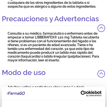
cualquiera de los otros ingredientes de la tableta o si
sospecha que es alérgico a alguno de estos ingredientes.
Precauciones y Advertencias
Consulte a su médico, farmacéutico o enfermero antes de
empezar a tomar LIBBERAFEX® 120 mg Tableta recubierta
si tiene problemas con el funcionamiento del hígado o los
riñones, si es un paciente de edad avanzada; Tiene o ha
tenido una enfermedad del corazón, ya que este tipo de
medicamento puede producir un latido más rápido del
corazón (taquicardia) o latido irregular (palpitaciones). Para
mayor información, leer el inserto.
Modo de uso
Adultos y niños a partir de 12 años y más: La dosis
recomendada es una tableta al día. Tome la tableta con
agua antes de una comida. LIBBERAFEX® 120 mg Tableta
recubierta no es adecuado para niños menores a 12 años.
Para mayor información, leer el inserto.